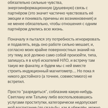
обязательно сильные чувства,
энергоинформационную (душевную) связь с
партнёром (это значит частично чувствовать её
эмоции и понимать причины их возникновения) и
не менее обязательно, чтобы отношения с одним
партнёром длились всю жизнь.
Поначалу я пытался эту потребность игнорировать
и подавлять, ведь оно работе сильно мешает, и,
согласно моих крайне поверхностных знаний на
эту тему, всё должно само собой произойти, типа,
запишусь я в клуб искателей НЛО, и встречу там
такую же фанатку, и будем мы с ней вместе
строить индукционный магнитометр.... Но пока я
никого достойного (а точнее, совместимого) не
встретил.
Просто "разрядиться", соблазнив какую-нибудь
Светлану или Татьяну либо воспользовавшись
услугами проститутки, категорически недопускает
мой воспитание (до свадьбы, как я убеждён, можно