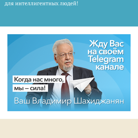
для интеллигентных людей
!