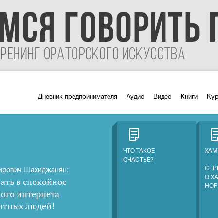
Дневник предпринимателя
Аудио
Видео
Книги
Ку
ЧТО ТАКОЕ
ХАМ
СЧАСТЬЕ?
СЕР
ирович Шахиджанян:
О Х
ать в спокойное
НОР
кого интернета
нтных людей
!