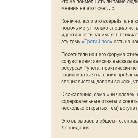
кто не поймет. Есть ли такие люд
мнения на этот счет…»
Конечно, если это всерьёз, а не 
помочь могут только специалист
идентичности занимался психиат
эту тему «
Третий пол
» есть на н
Посетители нашего форума отнесл
сочувствием; хамских высказыван
ресурсах Рунета, практически не
зацикливаться на своих проблема
специалистам, давали ссылки, у
К сожалению, сама «ни человек,
содержательные ответы и советы
несколько открытых тем) вступат
Это вызывает, в общем-то, спра
Леонидович: