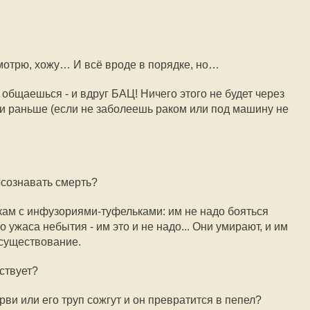
смотрю, хожу… И всё вроде в порядке, но…
общаешься - и вдруг БАЦ! Ничего этого не будет через
т, и раньше (если не заболеешь раком или под машину не
осознавать смерть?
ам с инфузориями-туфельками: им не надо бояться
о ужаса небытия - им это и не надо... Они умирают, и им
 существование.
ествует?
ерви или его труп сожгут и он превратится в пепел?