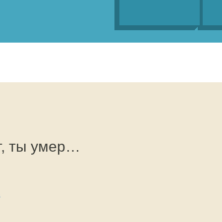
ет, ты умер…
в