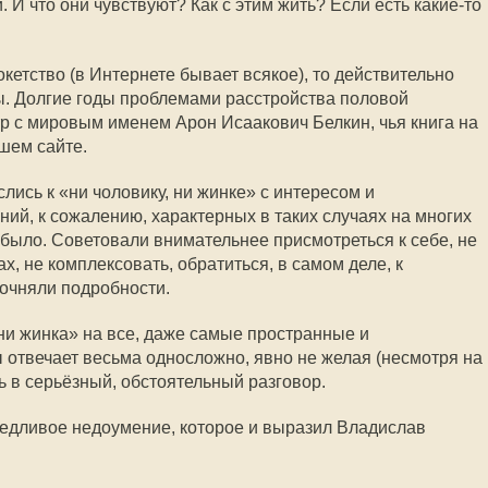
и. И что они чувствуют? Как с этим жить? Если есть какие-то
кокетство (в Интернете бывает всякое), то действительно
ы. Долгие годы проблемами расстройства половой
р с мировым именем Арон Исаакович Белкин, чья книга на
ашем сайте.
ись к «ни чоловику, ни жинке» с интересом и
ий, к сожалению, характерных в таких случаях на многих
 было. Советовали внимательнее присмотреться к себе, не
х, не комплексовать, обратиться, в самом деле, к
точняли подробности.
 ни жинка» на все, даже самые пространные и
 отвечает весьма односложно, явно не желая (несмотря на
ь в серьёзный, обстоятельный разговор.
ведливое недоумение, которое и выразил Владислав