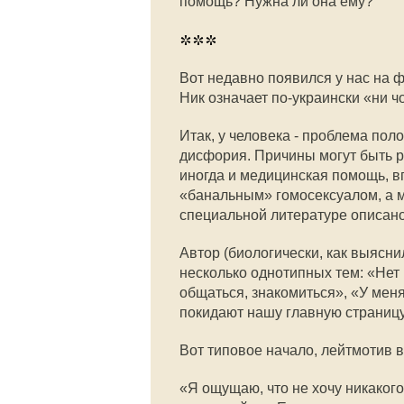
помощь? Нужна ли она ему?
***
Вот недавно появился у нас на ф
Ник означает по-украински «ни ч
Итак, у человека - проблема пол
дисфория. Причины могут быть р
иногда и медицинская помощь, вп
«банальным» гомосексуалом, а м
специальной литературе описано
Автор (биологически, как выясн
несколько однотипных тем: «Нет 
общаться, знакомиться», «У мен
покидают нашу главную страницу
Вот типовое начало, лейтмотив в
«Я ощущаю, что не хочу никакого