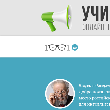
Владимир Владим
Добро пожалов
место российс
для интеллиге