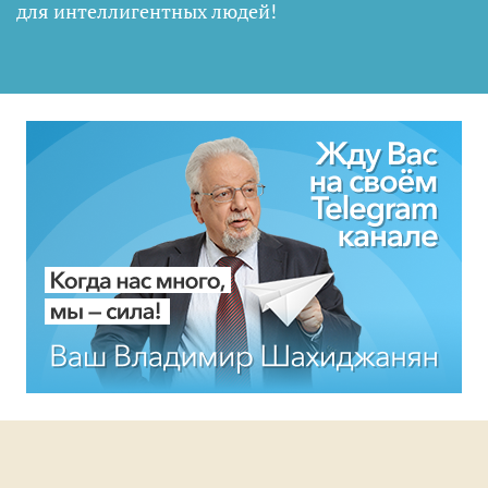
для интеллигентных людей
!