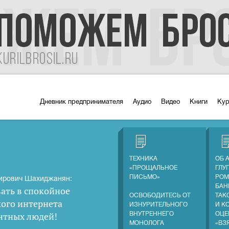
Дневник предпринимателя
Аудио
Видео
Книги
Ку
ТЕХНИКА
ОБ 
«ПРОЩАЛЬНОЕ
ГЛУ
ПИСЬМО»
РОМ
ирович Шахиджанян:
БАН
ать в спокойное
ОСВОБОДИТЕСЬ ОТ
ТАК
кого интернета
ИЗНУРИТЕЛЬНОГО
И К
нтных людей
!
ВНУТРЕННЕГО
ОЦЕ
МОНОЛОГА
«ВЗ