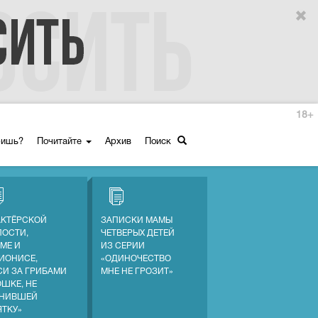
18+
ришь?
Почитайте
Архив
Поиск
АКТЁРСКОЙ
ЗАПИСКИ МАМЫ
ПОСТИ,
ЧЕТВЕРЫХ ДЕТЕЙ
МЕ И
ИЗ СЕРИИ
ИОНИСЕ,
«ОДИНОЧЕСТВО
СИ ЗА ГРИБАМИ
МНЕ НЕ ГРОЗИТ»
ОШКЕ, НЕ
НИВШЕЙ
ЯТКУ»