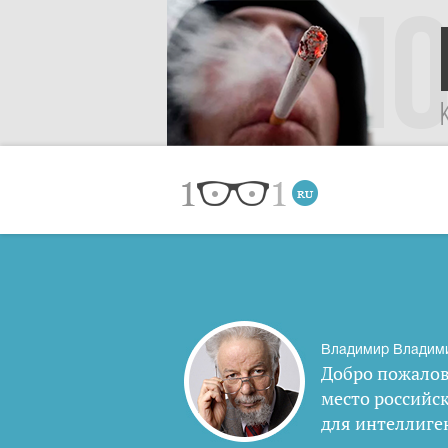
Владимир Владим
Добро пожалов
место российс
для интеллиге