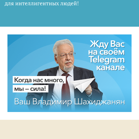
для интеллигентных людей
!