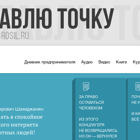
Дневник предпринимателя
Аудио
Видео
Книги
Ку
ЗА ПРАВО
ПОЧ
ОСТАВАТЬСЯ
НЕ 
ЧЕЛОВЕКОМ
ирович Шахиджанян:
И К
ать в спокойное
ИЗ ЭТОГО
ВСЁ
кого интернета
КОНЦЛАГЕРЯ
нтных людей
!
НЕ ВОЗВРАЩАЛИСЬ.
НО ОН — ВЕРНУЛСЯ