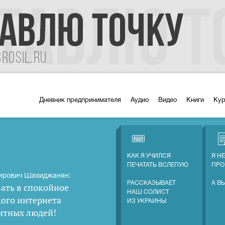
Дневник предпринимателя
Аудио
Видео
Книги
Ку
КАК Я УЧИЛСЯ
Я Н
ПЕЧАТАТЬ ВСЛЕПУЮ
ПРО
ирович Шахиджанян:
РАССКАЗЫВАЕТ
А В
ать в спокойное
НАШ СОЛИСТ
кого интернета
ИЗ УКРАИНЫ
нтных людей
!