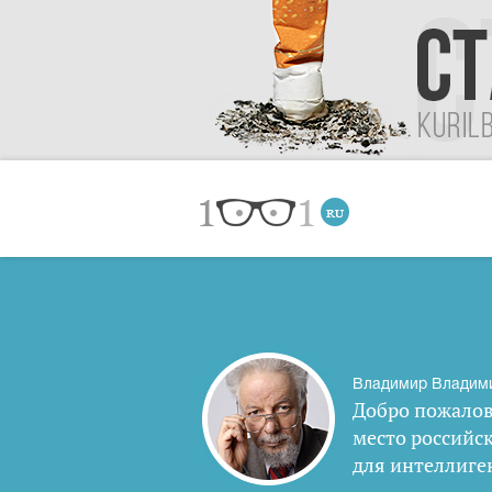
Владимир Владим
Добро пожалов
место российс
для интеллиге