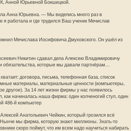
ЕК, Анной Юрьевной Бокшицкой.
ала Анна Юрьевна. — Мы виделись много раз в
е я работала и где трудился Ваш ученик Мечислав
омнил Мечислава Иосифовича Дмуховского. Он ушёл из
ексеевич Никитин сдавал дела Алексею Владимировичу
ши обязательства, которые мы давали партнёрам…
 хватает: договора, письма, телефонная база, список
амные материалы, материальные ценности (компьютеры,
е другое). За 14 лет жизни фирмы у нас появилось
, как начиналась наша фирма: один колченогий стул, один
ый 486-й компьютер
 Алексей Анатольевич Чейкин, который грозился всё
. Нынче мы фирма, которую знают миллионы. Знать-то
иновники скоро поймут, что им всем надо научиться набирать