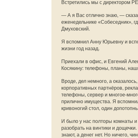
Встретились мы с директором Р
— А я Вас отлично знаю, — сказ
еженедельнике «Собеседник», гд
Дмуховский.
Я вспомнил Анну Юрьевну и всп
жизни год назад.
Приехали в офис, и Евгений Ал
Косякину: телефоны, планы, на
Вроде, дел немного, а оказалось,
корпоративных партнёров, рекл
телефоны, сервер и многое-много
прилично имущества. Я вспомнил
кривоногий стол, один допотопн
И было у нас полторы комнаты и
разобрать на винтики и дощечки
знают, а денег нет. Но ничего, ч