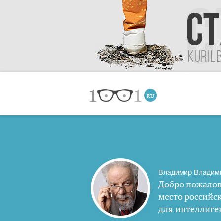
Владимир Владим
Добро пожалов
место российс
для интеллиге