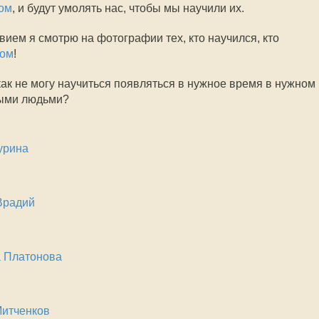
ом
, и будут умолять нас, чтобы мы научили их.
вием я смотрю на фотографии тех, кто научился, кто
дом
!
икак не могу научиться появляться в нужное время в нужном
ными людьми?
урина
Врадий
 Платонова
итченков