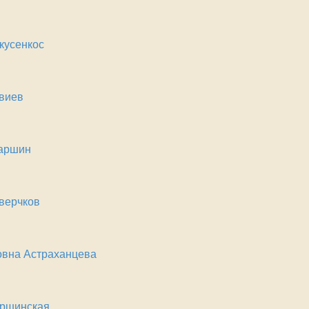
кусенкос
виев
наршин
верчков
вна Астраханцева
аршинская