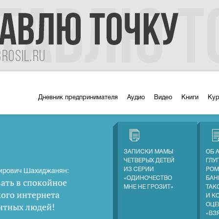
Дневник предпринимателя
Аудио
Видео
Книги
Ку
ЗАПИСКИ МАМЫ
ОБ 
ЧЕТВЕРЫХ ДЕТЕЙ
ГЛУ
ИЗ СЕРИИ
РОМ
ирович Шахиджанян:
«ОДИНОЧЕСТВО
БАН
ать в спокойное
МНЕ НЕ ГРОЗИТ»
ТАК
кого интернета
И К
нтных людей
!
ОЦЕ
«ВЗ