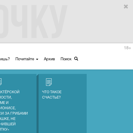
18+
ришь?
Почитайте
Архив
Поиск
АКТЁРСКОЙ
ЧТО ТАКОЕ
ПОСТИ,
СЧАСТЬЕ?
МЕ И
ИОНИСЕ,
СИ ЗА ГРИБАМИ
ОШКЕ, НЕ
НИВШЕЙ
ЯТКУ»