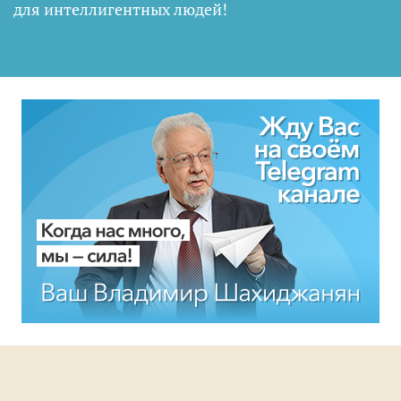
для интеллигентных людей
!