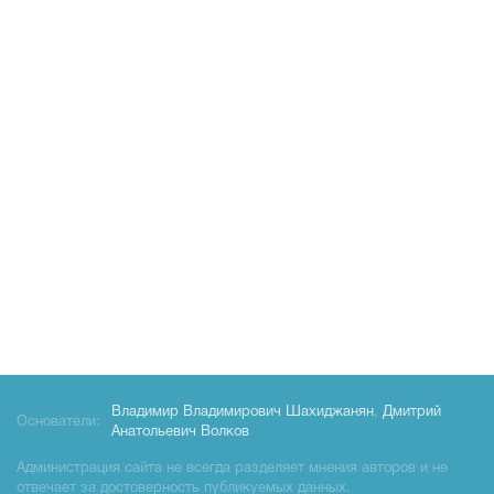
Владимир Владимирович Шахиджанян
,
Дмитрий
Основатели:
Анатольевич Волков
Администрация сайта не всегда разделяет мнения авторов и не
отвечает за достоверность публикуемых данных.