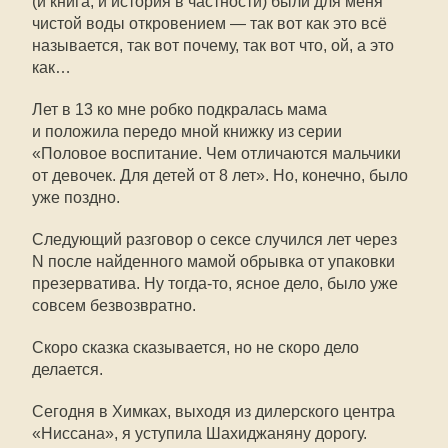
(и книга, и история в частности) были для меня
чистой воды откровением — так вот как это всё
называется, так вот почему, так вот что, ой, а это
как…
Лет в 13 ко мне робко подкралась мама
и положила передо мной книжку из серии
«Половое воспитание. Чем отличаются мальчики
от девочек. Для детей от 8 лет». Но, конечно, было
уже поздно.
Следующий разговор о сексе случился лет через
N после найденного мамой обрывка от упаковки
презерватива. Ну
тогда-то
, ясное дело, было уже
совсем безвозвратно.
Скоро сказка сказывается, но не скоро дело
делается.
Сегодня в Химках, выходя из дилерского центра
«Ниссана», я уступила Шахиджаняну дорогу.