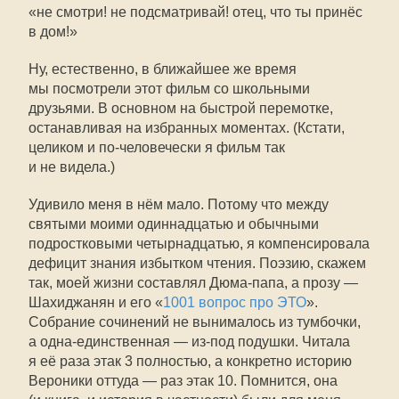
«не смотри! не подсматривай! отец, что ты принёс
в дом!»
Ну, естественно, в ближайшее же время
мы посмотрели этот фильм со школьными
друзьями. В основном на быстрой перемотке,
останавливая на избранных моментах. (Кстати,
целиком и
по-человечески
я фильм так
и не видела.)
Удивило меня в нём мало. Потому что между
святыми моими одиннадцатью и обычными
подростковыми четырнадцатью, я компенсировала
дефицит знания избытком чтения. Поэзию, скажем
так, моей жизни составлял Дюма-папа, а прозу —
Шахиджанян и его «
1001 вопрос про ЭТО
».
Собрание сочинений не вынималось из тумбочки,
а одна-единственная —
из-под
подушки. Читала
я её раза этак 3 полностью, а конкретно историю
Вероники оттуда — раз этак 10. Помнится, она