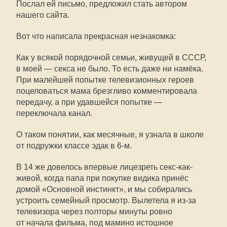
Послал ей письмо, предложил стать автором
нашего сайта.
Вот что написала прекрасная незнакомка:
Как у всякой порядочной семьи, живущей в СССР,
в моей — секса не было. То есть даже ни намёка.
При малейшей попытке телевизионных героев
поцеловаться мама брезгливо комментировала
передачу, а при удавшейся попытке —
переключала канал.
О таком понятии, как месячные, я узнала в школе
от подружки классе эдак в
6-м
.
В 14 же довелось впервые лицезреть секс-как-
живой, когда папа при покупке видика принёс
домой «Основной инстинкт», и мы собирались
устроить семейный просмотр. Вылетела я
из-за
телевизора через полторы минуты ровно
от начала фильма, под мамино истошное