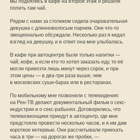
мы поднялись в кафе на второй этаж и решили
попить там чай.
Рядом с нами за столиком сидела очаровательная
девушка с длинноволосым парнем. Они
что-то
эмоционально обсуждали. Несколько раз я кидал
взгляд на девушку, и в ответ она мне улыбалась.
В кафе при автоцентре были только напитки —
чай, кофе, а если
кто-то
хотел заказать еду, то её
могли привезти лишь минут через сорок, и при
этом цены — в два-три раза выше, чем
в московских суши-барах или в ресторанах.
По мобильному мне позвонили с телевидения:
на
Рен-ТВ
делают документальный фильм о секс-
индустрии и о секс-рабынях. Договорились, что
телевизионщики приедут в автоцентр, где мне
предстояло провести несколько часов, и я им дам
короткое интервью. Они рассчитывали приехать
часа в три — на дорогах же пробки, —