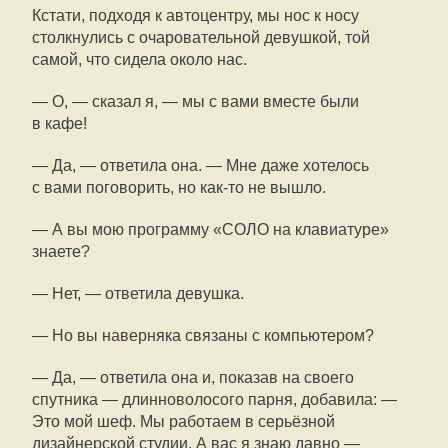
Кстати, подходя к автоцентру, мы нос к носу
столкнулись с очаровательной девушкой, той
самой, что сидела около нас.
— О, — сказал я, — мы с вами вместе были
в кафе!
— Да, — ответила она. — Мне даже хотелось
с вами поговорить, но
как-то
не вышло.
— А вы мою программу «СОЛО на клавиатуре»
знаете?
— Нет, — ответила девушка.
— Но вы наверняка связаны с компьютером?
— Да, — ответила она и, показав на своего
спутника — длинноволосого парня, добавила: —
Это мой шеф. Мы работаем в серьёзной
дизайнерской студии. А вас я знаю давно —