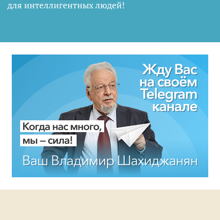
для интеллигентных людей
!