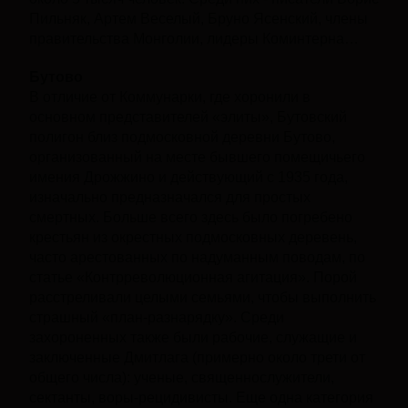
Пильняк, Артем Веселый, Бруно Ясенский, члены
правительства Монголии, лидеры Коминтерна…
Бутово
В отличие от Коммунарки, где хоронили в
основном представителей «элиты», Бутовский
полигон близ подмосковной деревни Бутово,
организованный на месте бывшего помещичьего
имения Дрожжино и действующий с 1935 года,
изначально предназначался для простых
смертных. Больше всего здесь было погребено
крестьян из окрестных подмосковных деревень,
часто арестованных по надуманным поводам, по
статье «Контрреволюционная агитация». Порой
расстреливали целыми семьями, чтобы выполнить
страшный «план-разнарядку». Среди
захороненных также были рабочие, служащие и
заключенные Дмитлага (примерно около трети от
общего числа): ученые, священнослужители,
сектанты, воры-рецидивисты. Еще одна категория