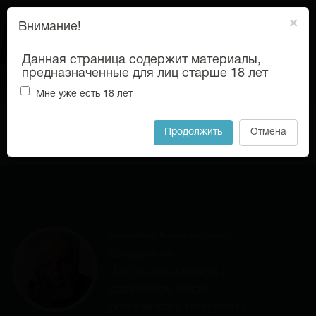
×
Внимание!
Данная страница содержит материалы,
предназначенные для лиц старше 18 лет
Мне уже есть 18 лет
18+
Продолжить
Отмена
Откры
меню
Владимир Владимирович
Шахиджанян:
Добро пожаловать в
спокойное место
российского интернета