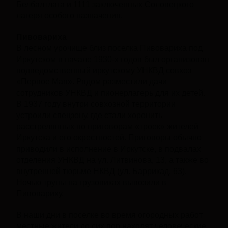
Белбалтлага и 1111 заключенных Соловецкого
лагеря особого назначения.
Пивовариха
В лесном урочище близ поселка Пивовариха под
Иркутском в начале 1930-х годов был организован
подведомственный иркутскому УНКВД совхоз
«Первое Мая». Рядом разместили дачи
сотрудников УНКВД и пионерлагерь для их детей.
В 1937 году внутри совхозной территории
устроили спецзону, где стали хоронить
расстрелянных по приговорам «троек» жителей
Иркутска и его окрестностей. Приговоры обычно
приводили в исполнение в Иркутске, в подвалах
отделения УНКВД на ул. Литвинова, 13, а также во
внутренней тюрьме НКВД (ул. Баррикад, 63).
Ночью трупы на грузовиках вывозили в
Пивовариху.
В наши дни в поселке во время огородных работ
местные жители до сих пор находят человеческие