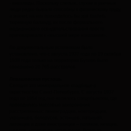
- инвалиды. Поскольку слепые, глухие и увечные
люди редко бывали способны к физическому труду,
а значит, на них приходилось бы зря тратить
тюремную баланду, их после формального
медицинского освидетельствования просто
приговаривали к «высшей мере наказания».
По документальным источникам было
установлено, что с августа 1937 года по 19 октября
1938 года только на территории Бутово было
совершено 20 765 расстрелов.
Левашовская пустошь
Сегодня это мемориальное кладбище в
окрестностях Санкт-Петербурга. С августа 1937
года по 1954 год оно являлось спецобъектом, где
проводились массовые захоронения
расстрелянных: ленинградцев, новгородцев,
украинцев, белорусов, эстонцев, латышей,
литовцев и даже иностранцев – поляков, немцев,
шведов, норвежцев, итальянцев. Всего за