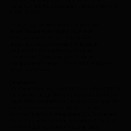
указанный период в Левашово закопали около 45
тысяч человек.
Сегодня здесь можно увидеть памятники
репрессированным каждой отдельной
национальности. А еще – памятники
представителям различных религиозных
конфессий и даже репрессированным
глухонемым. Самые известные объекты
мемориала – памятник «Молох тоталитаризма» и
«Колокол памяти».
Сандармох
Это лесное урочище находится в 20 километрах от
карельского города Повенец. На этой территории
закапывали расстрелянных в 1934-1939 годах. Их
трупы сбрасывали в ямы. Всего таких ям
впоследствии было обнаружено 236. Подсчитано,
что в Сандармохе захоронены около 3,5 тысячи
жителей Карелии, более 4,5 тысячи зэков