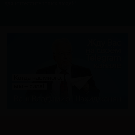
для интеллигентных людей
!