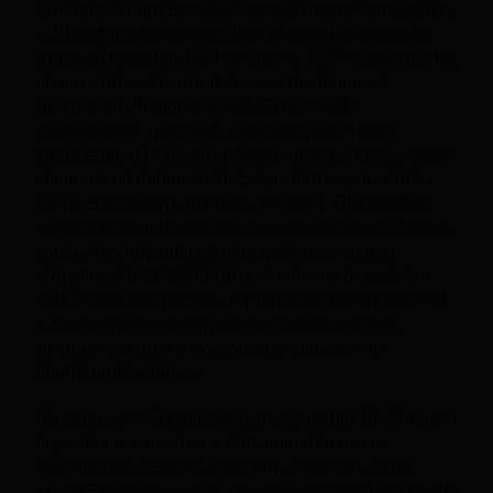
Спецобъект представлял собой участок площадью
в 20 гектаров, огороженный высоким забором с
колючей проволокой. Начиная с 1937 года сюда по
ночам стали свозить тела расстрелянных в
Лубянской, Лефортовской, Бутырской и
Сухановской тюрьмах. Ходили слухи, что от
следственной тюрьмы в Сухановке до Коммунарки
специально прорыли подземный тоннель, чтобы
тайно доставлять трупы в спецзону. По одной из
версий, изначально в Коммунарке предполагалось
хоронить угодивших в расстрельные списки
сотрудников ОГПУ. Кстати, среди них оказался и
сам Ягода. Но позднее территорию приспособили
и для захоронения прочих «врагов народа»,
которых казнили в московских тюрьмах по
приговорам «троек».
По данным ФСБ, здесь покоятся около 10-14 тысяч
осужденных, но имена большинства из них
неизвестны, удалось выяснить личность лишь
около 5 тысяч человек. Среди них - писатели Борис