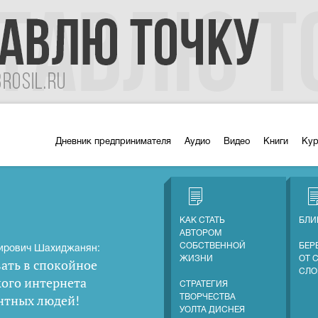
Дневник предпринимателя
Аудио
Видео
Книги
Ку
КАК СТАТЬ
БЛИ
АВТОРОМ
СОБСТВЕННОЙ
БЕР
ирович Шахиджанян:
ЖИЗНИ
ОТ 
ать в спокойное
СЛО
кого интернета
СТРАТЕГИЯ
нтных людей
!
ТВОРЧЕСТВА
УОЛТА ДИСНЕЯ