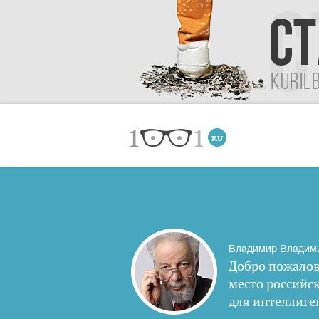
Владимир Владим
Добро пожалов
место российс
для интеллиге