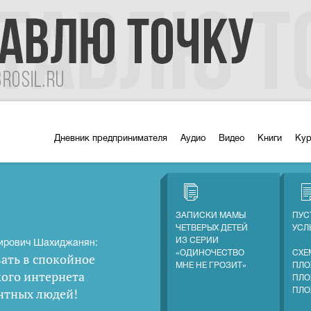
Дневник предпринимателя
Аудио
Видео
Книги
Ку
ЗАПИСКИ МАМЫ
ПУС
ЧЕТВЕРЫХ ДЕТЕЙ
УС
ИЗ СЕРИИ
ирович Шахиджанян:
«ОДИНОЧЕСТВО
СХЕ
ать в спокойное
МНЕ НЕ ГРОЗИТ»
ПЛО
кого интернета
ПЛО
нтных людей
!
ПЛО