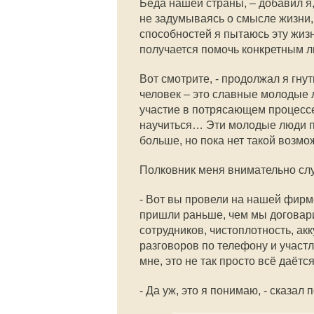
Беда нашей страны, – добавил я,
не задумываясь о смысле жизни, о
способностей я пытаюсь эту жизнь
получается помочь конкретным л
Вот смотрите, - продолжал я гну
человек – это славные молодые л
участие в потрясающем процессе 
научиться… Эти молодые люди п
больше, но пока нет такой возмо
Полковник меня внимательно сл
- Вот вы провели на нашей фирме
пришли раньше, чем мы договари
сотрудников, чистоплотность, ак
разговоров по телефону и участли
мне, это не так просто всё даётся
- Да уж, это я понимаю, - сказал 