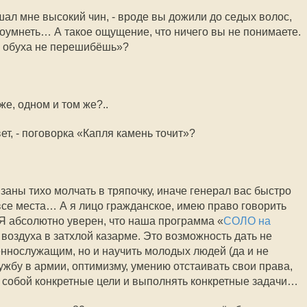
шал мне высокий чин, - вроде вы дожили до седых волос,
оумнеть… А такое ощущение, что ничего вы не понимаете.
 обуха не перешибёшь»?
же, одном и том же?..
вет, - поговорка «Капля камень точит»?
заны тихо молчать в тряпочку, иначе генерал вас быстро
 все места… А я лицо гражданское, имею право говорить
 Я абсолютно уверен, что наша программа «
СОЛО на
о воздуха в затхлой казарме. Это возможность дать не
ннослужащим, но и научить молодых людей (да и не
ужбу в армии, оптимизму, умению отстаивать свои права,
ед собой конкретные цели и выполнять конкретные задачи…