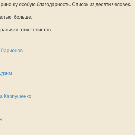
 приношу особую благодарность. Список из десяти человек.
астью, больше.
ранички этих солистов.
 Ларионов
удзим
на Карпушенко
н