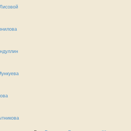
 Лисовой
рнилова
индуллин
Мункуева
лова
ытникова