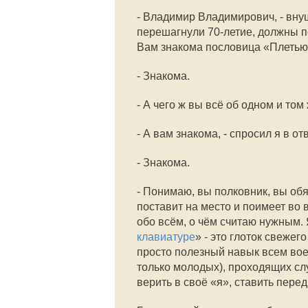
- Владимир Владимирович, - вну
перешагнули 70-летие, должны п
Вам знакома пословица «Плетью
- Знакома.
- А чего ж вы всё об одном и том 
- А вам знакома, - спросил я в от
- Знакома.
- Понимаю, вы полковник, вы обя
поставит на место и поимеет во
обо всём, о чём считаю нужным.
клавиатуре
» - это глоток свежег
просто полезный навык всем вое
только молодых), проходящих сл
верить в своё «я», ставить пер