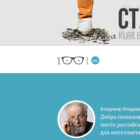
Владимир Владим
Добро пожалов
место российс
для интеллиге