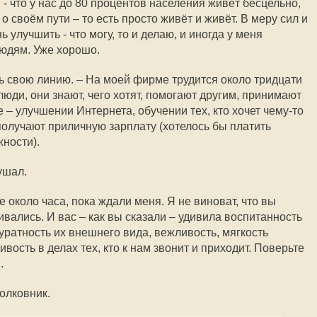
 - что у нас до 80 процентов населения живёт бесцельно,
 своём пути – то есть просто живёт и живёт. В меру сил и
 улучшить - что могу, то и делаю, и иногда у меня
юдям. Уже хорошо.
ть свою линию. – На моей фирме трудится около тридцати
юди, они знают, чего хотят, помогают другим, принимают
– улучшении Интернета, обучении тех, кто хочет чему-то
олучают приличную зарплату (хотелось бы платить
жности).
ушал.
 около часа, пока ждали меня. Я не виноват, что вы
вались. И вас – как вы сказали – удивила воспитанность
куратность их внешнего вида, вежливость, мягкость
вость в делах тех, кто к нам звонит и приходит. Поверьте
.
полковник.