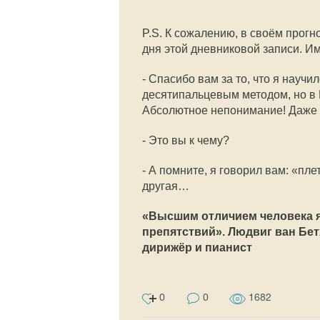
P.S. К сожалению, в своём прогн
дня этой дневниковой записи. Им
- Спасибо вам за то, что я науч
десятипальцевым методом, но в 
Абсолютное непонимание! Даже 
- Это вы к чему?
- А помните, я говорил вам: «пле
другая…
«Высшим отличием человека я
препятствий». Людвиг ван Бет
дирижёр и пианист
0
0
1682