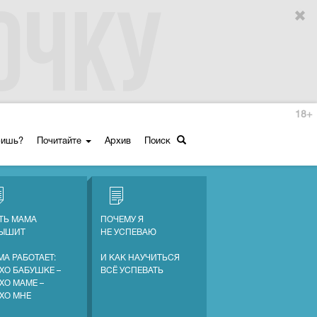
18+
ришь?
Почитайте
Архив
Поиск
ТЬ МАМА
ПОЧЕМУ Я
ЛЫШИТ
НЕ УСПЕВАЮ
МА РАБОТАЕТ:
И КАК НАУЧИТЬСЯ
ХО БАБУШКЕ –
ВСЁ УСПЕВАТЬ
ХО МАМЕ –
ХО МНЕ