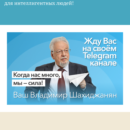
для интеллигентных людей
!