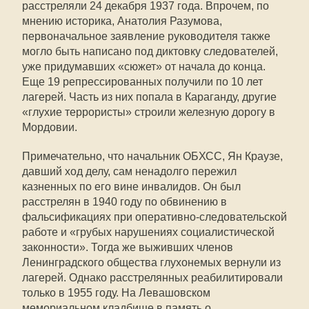
расстреляли 24 декабря 1937 года. Впрочем, по
мнению историка, Анатолия Разумова,
первоначальное заявление руководителя также
могло быть написано под диктовку следователей,
уже придумавших «сюжет» от начала до конца.
Еще 19 репрессированных получили по 10 лет
лагерей. Часть из них попала в Караганду, другие
«глухие террористы» строили железную дорогу в
Мордовии.
Примечательно, что начальник ОБХСС, Ян Краузе,
давший ход делу, сам ненадолго пережил
казненных по его вине инвалидов. Он был
расстрелян в 1940 году по обвинению в
фальсификациях при оперативно-следовательской
работе и «грубых нарушениях социалистической
законности». Тогда же выживших членов
Ленинградского общества глухонемых вернули из
лагерей. Однако расстрелянных реабилитировали
только в 1955 году. На Левашовском
мемориальном кладбище в память о