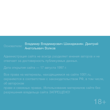
Владимир Владимирович Шахиджанян
,
Дмитрий
Основатели:
Анатольевич Волков
Администрация сайта не всегда разделяет мнения авторов и не
отвечает за достоверность публикуемых данных.
Дата открытия сайта — 17 августа 1997 г.
Все права на материалы, находящиемся на сайте 1001.ru,
охраняются в соответствии с законодательством РФ, в том числе,
об авторском
праве и смежных правах. Использование материалов сайте без
разрешения владельца сайта ЗАПРЕЩЕНО!
18+