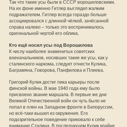
Так что такие усы были в СССР ворошиловскими.
На их фоне именно Гитлер выглядел жалким
подражателем. Гитлер всегда гораздо больше
ассоциировался с длинной чёлкой, зачёсанной
справа налево – только это воспринималось
оригинальной чертой его облика.
Кто ещё носил усы под Ворошилова
К числу наиболее знаменитых советских
военачальников, носивших такие же усы, как у
сталинского наркома, следует отнести Кулика,
Баграмяна, Говорова, Панфилова и Плиева.
Григорий Кулик достиг пика карьеры после
финской войны. В мае 1940 года ему было
присвоено звание маршала. В первые же дни
Великой Отечественной войн он чуть было не
попал в плен на Западном фронте в Белоруссии,
но всё-таки вышел из окружения. Его
подозрительное поведение приковало к себе
внимание Сталина. В последующем Кулик крайне