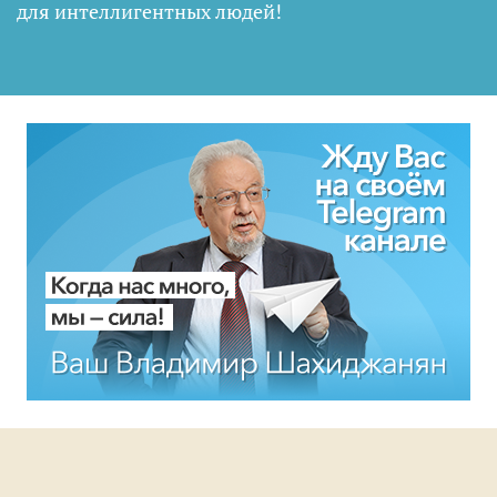
для интеллигентных людей
!