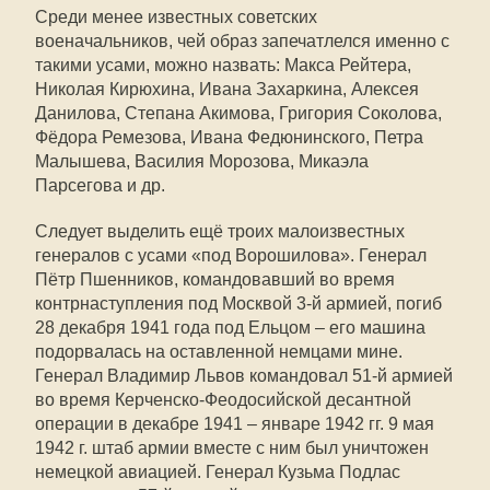
Среди менее известных советских
военачальников, чей образ запечатлелся именно с
такими усами, можно назвать: Макса Рейтера,
Николая Кирюхина, Ивана Захаркина, Алексея
Данилова, Степана Акимова, Григория Соколова,
Фёдора Ремезова, Ивана Федюнинского, Петра
Малышева, Василия Морозова, Микаэла
Парсегова и др.
Следует выделить ещё троих малоизвестных
генералов с усами «под Ворошилова». Генерал
Пётр Пшенников, командовавший во время
контрнаступления под Москвой 3-й армией, погиб
28 декабря 1941 года под Ельцом – его машина
подорвалась на оставленной немцами мине.
Генерал Владимир Львов командовал 51-й армией
во время Керченско-Феодосийской десантной
операции в декабре 1941 – январе 1942 гг. 9 мая
1942 г. штаб армии вместе с ним был уничтожен
немецкой авиацией. Генерал Кузьма Подлас