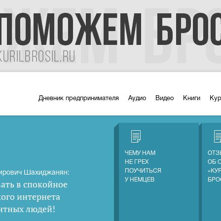
Дневник предпринимателя
Аудио
Видео
Книги
Ку
ЧЕМУ НАМ
ОТЗ
НЕ ГРЕХ
ОБ 
ПОУЧИТЬСЯ
«КУ
ирович Шахиджанян:
У НЕМЦЕВ
БРО
ать в спокойное
кого интернета
нтных людей
!