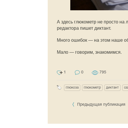
А здесь глюкометр не просто на 
редактора пишет диктант.
Много ошибок — на этом наше об
Мало — говорим, знакомимся.
1
0
795
глюкоза
глюкометр
диктант
са
Предыдущая публикация