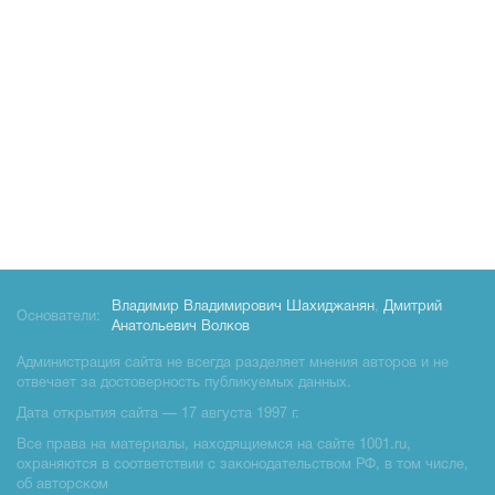
Владимир Владимирович Шахиджанян
,
Дмитрий
Основатели:
Анатольевич Волков
Администрация сайта не всегда разделяет мнения авторов и не
отвечает за достоверность публикуемых данных.
Дата открытия сайта — 17 августа 1997 г.
Все права на материалы, находящиемся на сайте 1001.ru,
охраняются в соответствии с законодательством РФ, в том числе,
об авторском