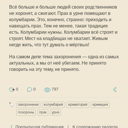
Всё больше и больше людей своих родственников
не хоронят, а сжигают. Прах в урне помещают в
колумбарии. Это, конечно, странно: приходить и
навещать прах. Тем не менее, такая традиция
есть. Колумбарии нужны. Колумбарии всё строят и
строят. Мест на кладбищах не хватает. Живым
негде жить, что тут думать о мёртвых!
На самом деле тема захоронения — одна из самых
актуальных, а мы от неё убегаем. Не принято
говорить на эту тему, не принято.
0
0
797
захоронение
колумбарий
крематорий
кремация
похороны
прах
урна
Предыдущая публикация
|
К содержанию раздела