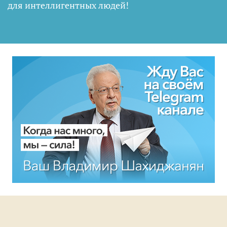
для интеллигентных людей
!