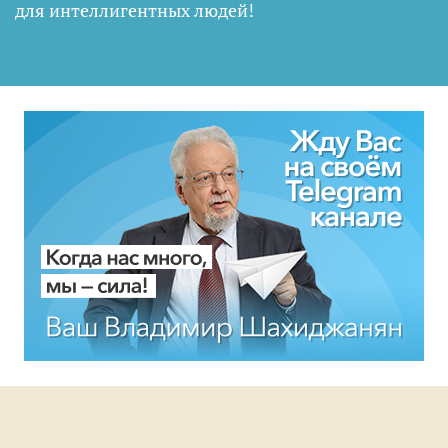
для интеллигентных людей
!