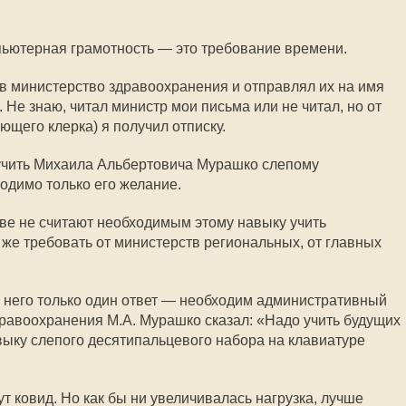
пьютерная грамотность — это требование времени.
 в министерство здравоохранения и отправлял их на имя
Не знаю, читал министр мои письма или не читал, но от
ющего клерка) я получил отписку.
аучить Михаила Альбертовича Мурашко слепому
одимо только его желание.
ве не считают необходимым этому навыку учить
 же требовать от министерств региональных, от главных
а него только один ответ — необходим административный
дравоохранения М.А. Мурашко сказал: «Надо учить будущих
выку слепого десятипальцевого набора на клавиатуре
ут ковид. Но как бы ни увеличивалась нагрузка, лучше