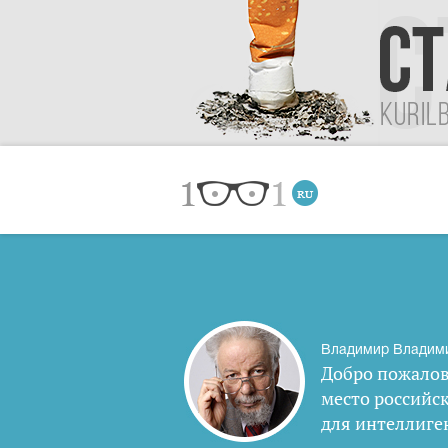
Владимир Владим
Добро пожалов
место российс
для интеллиге