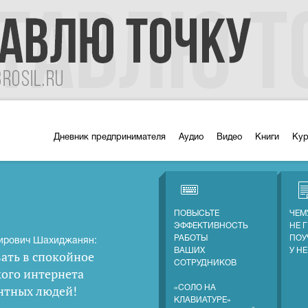
Дневник предпринимателя
Аудио
Видео
Книги
Ку
ПОВЫСЬТЕ
ЧЕМ
ЭФФЕКТИВНОСТЬ
НЕ 
РАБОТЫ
ПОУ
ирович Шахиджанян:
ВАШИХ
У Н
ать в спокойное
СОТРУДНИКОВ
кого интернета
нтных людей
!
«СОЛО НА
КЛАВИАТУРЕ»