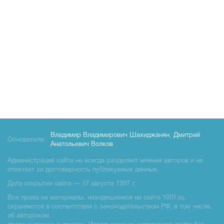
Владимир Владимирович Шахиджанян
,
Дмитрий
Основатели:
Анатольевич Волков
Администрация сайта не всегда разделяет мнения авторов и не
отвечает за достоверность публикуемых данных.
Дата открытия сайта — 17 августа 1997 г.
Все права на материалы, находящиемся на сайте 1001.ru,
охраняются в соответствии с законодательством РФ, в том числе,
об авторском