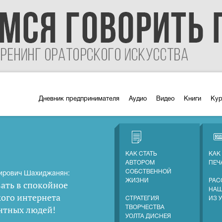
Дневник предпринимателя
Аудио
Видео
Книги
Ку
КАК СТАТЬ
КАК
АВТОРОМ
ПЕЧ
СОБСТВЕННОЙ
ирович Шахиджанян:
ЖИЗНИ
РАС
ать в спокойное
НАШ
кого интернета
СТРАТЕГИЯ
ИЗ 
нтных людей
!
ТВОРЧЕСТВА
УОЛТА ДИСНЕЯ