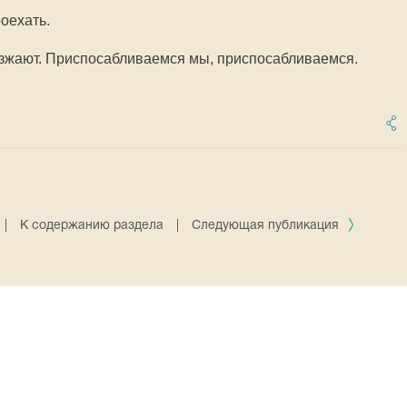
роехать.
оезжают. Приспосабливаемся мы, приспосабливаемся.
|
К содержанию раздела
|
Следующая публикация