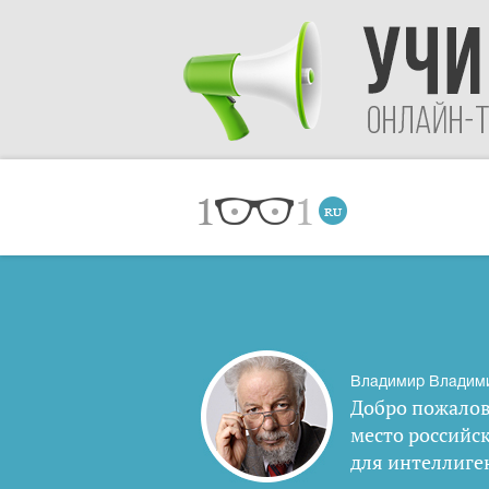
Владимир Владим
Добро пожалов
место российс
для интеллиге