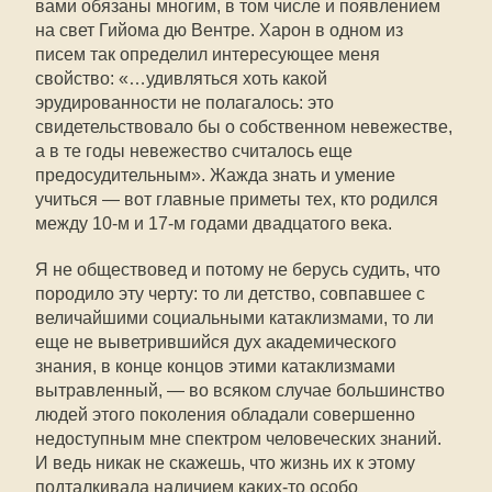
вами обязаны многим, в том числе и появлением
на свет Гийома дю Вентре. Харон в одном из
писем так определил интересующее меня
свойство: «…удивляться хоть какой
эрудированности не полагалось: это
свидетельствовало бы о собственном невежестве,
а в те годы невежество считалось еще
предосудительным». Жажда знать и умение
учиться — вот главные приметы тех, кто родился
между 10-м и 17-м годами двадцатого века.
Я не обществовед и потому не берусь судить, что
породило эту черту: то ли детство, совпавшее с
величайшими социальными катаклизмами, то ли
еще не выветрившийся дух академического
знания, в конце концов этими катаклизмами
вытравленный, — во всяком случае большинство
людей этого поколения обладали совершенно
недоступным мне спектром человеческих знаний.
И ведь никак не скажешь, что жизнь их к этому
подталкивала наличием каких-то особо