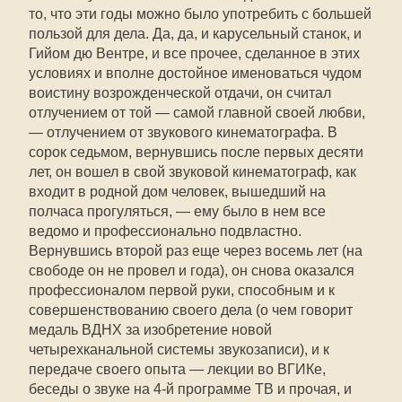
то, что эти годы можно было употребить с большей
пользой для дела. Да, да, и карусельный станок, и
Гийом дю Вентре, и все прочее, сделанное в этих
условиях и вполне достойное именоваться чудом
воистину возрожденческой отдачи, он считал
отлучением от той — самой главной своей любви,
— отлучением от звукового кинематографа. В
сорок седьмом, вернувшись после первых десяти
лет, он вошел в свой звуковой кинематограф, как
входит в родной дом человек, вышедший на
полчаса прогуляться, — ему было в нем все
ведомо и профессионально подвластно.
Вернувшись второй раз еще через восемь лет (на
свободе он не провел и года), он снова оказался
профессионалом первой руки, способным и к
совершенствованию своего дела (о чем говорит
медаль ВДНХ за изобретение новой
четырехканальной системы звукозаписи), и к
передаче своего опыта — лекции во ВГИКе,
беседы о звуке на 4-й программе ТВ и прочая, и