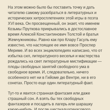
На этом можно было бы поставить точку и дать
читателю самому разобраться в литературных и
исторических хитросплетениях этой игры в поэта
XVI века. Он просвещенный, он знает, что именем
Козьмы Пруткова прикрывались в достославное
время Алексей Константинович Толстой и братья
Жемчужниковы. Равно как про Клару Гасуль ему
известно, что настоящее ее имя вовсе Проспер
Мериме. И во всех энциклопедиях написано, что от
избытка сил, литературного веселья и мастерства
рождались на свет литературные мистификации —
плоды свободных занятий свободного ума в
свободное время. И, следовательно, ничего
особенного нет ни в Гийоме дю Вентре, ни в его
сонетах. Просто еще один литературный факт.
Тут-то и явится странная фантазия или даже
страшный сон. А взять бы тех свободных
фантазеров и посадить в лагерь или шарашку
какую-нибудь. И после шестнадцатичасового