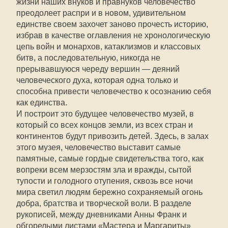
жизни наших внуков и правнуков человечество
преодолеет распри и в новом, удивительном
единстве своем захочет заново прочесть историю,
избрав в качестве оглавления не хронологическую
цепь войн и монархов, катаклизмов и классовых
битв, а последовательную, никогда не
прерывавшуюся череду вершин — деяний
человеческого духа, которая одна только и
способна привести человечество к осознанию себя
как единства.
И построит это будущее человечество музей, в
который со всех концов земли, из всех стран и
континентов будут привозить детей. Здесь, в залах
этого музея, человечество выставит самые
памятные, самые гордые свидетельства того, как
вопреки всем мерзостям зла и вражды, сытой
тупости и голодного отупения, сквозь все ночи
мира светил людям бережно сохраняемый огонь
добра, братства и творческой воли. В разделе
рукописей, между дневниками Анны Франк и
обгорелыми листами «Мастера и Маргариты»