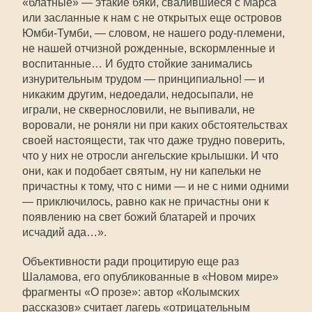
«блатные» — этакие бяки, свалившиеся с Марса
или засланные к нам с не открытых еще островов
Юмби-Тумби, — словом, не нашего роду-племени,
не нашей отчизной рожденные, вскормленные и
воспитанные… И будто стойкие занимались
изнурительным трудом — принципиально! — и
никаким другим, недоедали, недосыпали, не
играли, не сквернословили, не выпивали, не
воровали, не роняли ни при каких обстоятельствах
своей настоящести, так что даже трудно поверить,
что у них не отросли ангельские крылышки. И что
они, как и подобает святым, ну ни капельки не
причастны к тому, что с ними — и не с ними одними
— приключилось, равно как не причастны они к
появлению на свет божий блатарей и прочих
исчадий ада…».
Объективности ради процитирую еще раз
Шаламова, его опубликованные в «Новом мире»
фрагменты «О прозе»: автор «Колымских
рассказов» считает лагерь «отрицательным