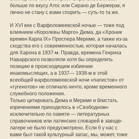
больше по вкусу Атос или Сирано де Бержерак, я
лично не стану с вами спорить — суть-то та же.
И XVI век с Варфоломеевской ночью — тоже под
влиянием «Королевы Марго» Дюма, да «Хроник
времен Карла IX» Проспера Мериме, а также из-за
сходства его с современностью, которая началась
для Харона в 1937-м. Правда, времена Генриха
Наваррского позволяли хотя бы определить
позицию в происходящем избиении
инакомыслящих, а в 1937— 1938-м в этой
всеобщей варфоломеевской ночи «папистов» от
«гугенотов» не отличало ничто, кроме временного
служебного положения.
Только цитировать Дюма и Мериме и блистать
изречениями приходилось в «Свободном»
исключительно по памяти — литературных
справочников или латинских словарей в заводе-
лагере не было предусмотрено. Если б у нас с
вами был такой культурный запас, мы, может, тоже