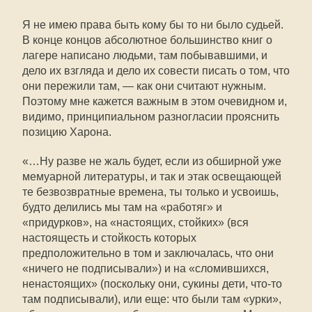
Я не имею права быть кому бы то ни было судьей.
В конце концов абсолютное большинство книг о
лагере написано людьми, там побывавшими, и
дело их взгляда и дело их совести писать о том, что
они пережили там, — как они считают нужным.
Поэтому мне кажется важным в этом очевидном и,
видимо, принципиальном разногласии прояснить
позицию Харона.
«…Ну разве не жаль будет, если из обширной уже
мемуарной литературы, и так и этак освещающей
те безвозвратные времена, ты только и усвоишь,
будто делились мы там на «работяг» и
«придурков», на «настоящих, стойких» (вся
настоящесть и стойкость которых
предположительно в том и заключалась, что они
«ничего не подписывали») и на «сломившихся,
ненастоящих» (поскольку они, сукины дети, что-то
там подписывали), или еще: что были там «урки»,