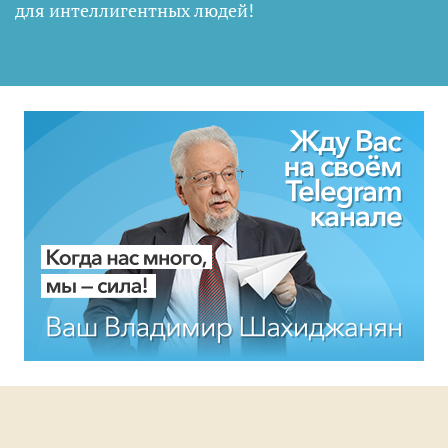
для интеллигентных людей
!