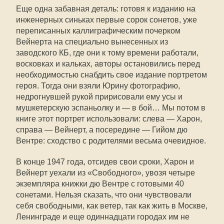
Еще одна забавная деталь: готовя к изданию на
инженерных синьках первые сорок сонетов, уже
переписанных каллиграфическим почерком
Вейнерта на специально вынесенных из
заводского КБ, где они к тому времени работали,
восковках и кальках, авторы остановились перед
необходимостью снабдить свое издание портретом
героя. Тогда они взяли Юрину фотографию,
недрогнувшей рукой пририсовали ему усы и
мушкетерскую эспаньолку и — в бой… Мы потом в
книге этот портрет использовали: слева — Харон,
справа — Вейнерт, а посередине — Гийом дю
Вентре: сходство с родителями весьма очевидное.
В конце 1947 года, отсидев свои сроки, Харон и
Вейнерт уехали из «Свободного», увозя четыре
экземпляра книжки дю Вентре с готовыми 40
сонетами. Нельзя сказать, что они чувствовали
себя свободными, как ветер, так как жить в Москве,
Ленинграде и еще одиннадцати городах им не