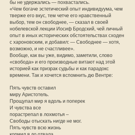
бы не удержались — похвастались.
«Чем богаче эстетический опыт индивидуума, чем
тверже его вкус, тем четче его нравственный
выбор, тем он свободнее, — сказал в своей
нобелевской лекции Иосиф Бродский, чей личный
опыт в иных исторических обстоятельствах сходен
с хароновским, и добавил: — Свободнее — хотя,
возможно, и не счастливее».
Вообще, как вы уже, видимо, заметили, слово
«свобода» и его производные витают над этой
историей как призрак судьбы и как парадокс
времени. Так и хочется вспомнить дю Вентре:
Пять чувств оставил
миру Аристотель.
Прощупал мир я вдоль и поперек
И чувства все
порастрепал в лохмотья –
Свободы отыскать нигде не мог.
Пять чувств всю жизнь
кормил я до отвала,