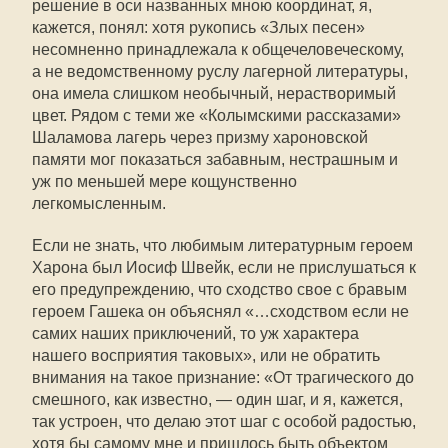
решение в оси названных мною координат, я,
кажется, понял: хотя рукопись «Злых песен»
несомненно принадлежала к общечеловеческому,
а не ведомственному руслу лагерной литературы,
она имела слишком необычный, нерастворимый
цвет. Рядом с теми же «Колымскими рассказами»
Шаламова лагерь через призму хароновской
памяти мог показаться забавным, нестрашным и
уж по меньшей мере кощунственно
легкомысленным.
Если не знать, что любимым литературным героем
Харона был Иосиф Швейк, если не прислушаться к
его предупреждению, что сходство свое с бравым
героем Гашека он объяснял «…сходством если не
самих наших приключений, то уж характера
нашего восприятия таковых», или не обратить
внимания на такое признание: «От трагического до
смешного, как известно, — один шаг, и я, кажется,
так устроен, что делаю этот шаг с особой радостью,
хотя бы самому мне и пришлось быть объектом