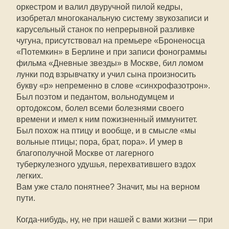
оркестром и валил двуручной пилой кедры,
изобретал многоканальную систему звукозаписи и
карусельный станок по непрерывной разливке
чугуна, присутствовал на премьере «Броненосца
«Потемкин» в Берлине и при записи фонограммы
фильма «Дневные звезды» в Москве, бил ломом
лунки под взрывчатку и учил сына произносить
букву «р» непременно в слове «синхрофазотрон».
Был поэтом и педантом, вольнодумцем и
ортодоксом, болел всеми болезнями своего
времени и имел к ним пожизненный иммунитет.
Был похож на птицу и вообще, и в смысле «мы
вольные птицы; пора, брат, пора». И умер в
благополучной Москве от лагерного
туберкулезного удушья, перехватившего вздох
легких.
Вам уже стало понятнее? Значит, мы на верном
пути.
Когда-нибудь, ну, не при нашей с вами жизни — при