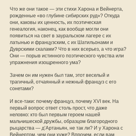
Что же они такое — эти стихи Харона и Вейнерта,
рожденные «во глубине сибирских руд»? Откуда
они, каковы их ценность, их поэтическая
генеалогия, наконец, как вообще могли они
появиться на свет в зауральском лагере с их
латынью и французским, с их Шатильонами и
Дуврскими скалами? Что в них всерьез, а что игра?
Они — порыв истинного поэтического чувства или
упражнения изощренного ума?
Зачем он им нужен был там, этот веселый и
трагичный, отчаянный и нежный француз с его
сонетами?
И все-таки: почему француз, почему XVI век. На
первый вопрос ответ столь прост, что даже
неловко: кто был первым героем нашей
мальчишеской дружбы, образцом благородного
рыцарства — д’Артаньян, не так ли? И у Харона с
Вейнертом, чем они хуже? Впрочем, если вам