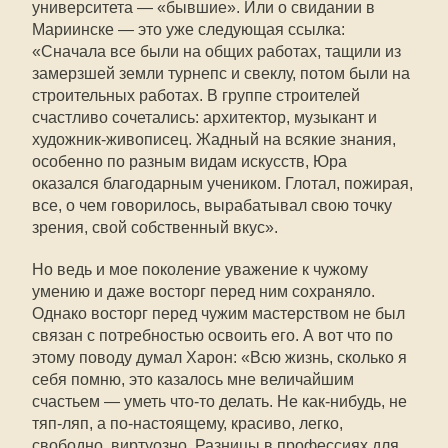
университета — «бывшие». Или о свидании в
Мариинске — это уже следующая ссылка:
«Сначала все были на общих работах, тащили из
замерзшей земли турнепс и свеклу, потом были на
строительных работах. В группе строителей
счастливо сочетались: архитектор, музыкант и
художник-живописец. Жадный на всякие знания,
особенно по разным видам искусств, Юра
оказался благодарным учеником. Глотал, пожирая,
все, о чем говорилось, вырабатывал свою точку
зрения, свой собственный вкус».
Но ведь и мое поколение уважение к чужому
умению и даже восторг перед ним сохраняло.
Однако восторг перед чужим мастерством не был
связан с потребностью освоить его. А вот что по
этому поводу думал Харон: «Всю жизнь, сколько я
себя помню, это казалось мне величайшим
счастьем — уметь что-то делать. Не как-нибудь, не
тяп-ляп, а по-настоящему, красиво, легко,
свободно, виртуозно. Разницы в профессиях для