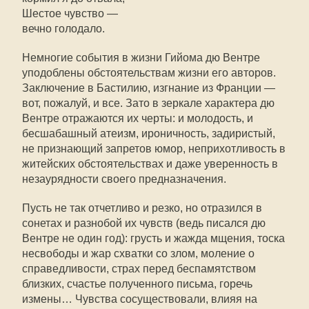
Шестое чувство —
вечно голодало.
Немногие события в жизни Гийома дю Вентре
уподоблены обстоятельствам жизни его авторов.
Заключение в Бастилию, изгнание из Франции —
вот, пожалуй, и все. Зато в зеркале характера дю
Вентре отражаются их черты: и молодость, и
бесшабашный атеизм, ироничность, задиристый,
не признающий запретов юмор, неприхотливость в
житейских обстоятельствах и даже уверенность в
незаурядности своего предназначения.
Пусть не так отчетливо и резко, но отразился в
сонетах и разнобой их чувств (ведь писался дю
Вентре не один год): грусть и жажда мщения, тоска
несвободы и жар схватки со злом, моление о
справедливости, страх перед беспамятством
близких, счастье полученного письма, горечь
измены… Чувства сосуществовали, влияя на