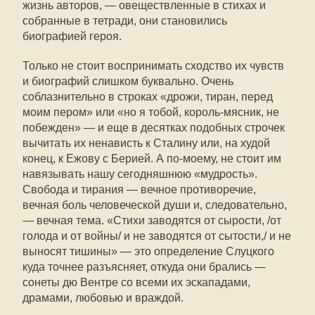
жизнь авторов, — овеществленные в стихах и
собранные в тетради, они становились
биографией героя.
Только не стоит воспринимать сходство их чувств
и биографий слишком буквально. Очень
соблазнительно в строках «дрожи, тиран, перед
моим пером» или «но я тобой, король-мясник, не
побежден» — и еще в десятках подобных строчек
вычитать их ненависть к Сталину или, на худой
конец, к Ежову с Берией. А по-моему, не стоит им
навязывать нашу сегодняшнюю «мудрость».
Свобода и тирания — вечное противоречие,
вечная боль человеческой души и, следовательно,
— вечная тема. «Стихи заводятся от сырости, /от
голода и от войны/ и не заводятся от сытости,/ и не
выносят тишины» — это определение Слуцкого
куда точнее разъясняет, откуда они брались —
сонеты дю Вентре со всеми их эскападами,
драмами, любовью и враждой.