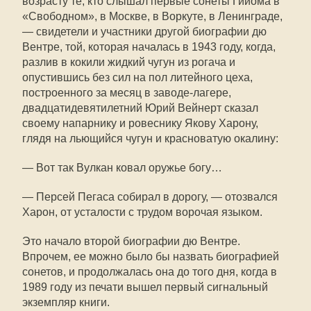
возрасту те, кто слышал первые сонеты Гийома в
«Свободном», в Москве, в Воркуте, в Ленинграде,
— свидетели и участники другой биографии дю
Вентре, той, которая началась в 1943 году, когда,
разлив в кокили жидкий чугун из рогача и
опустившись без сил на пол литейного цеха,
построенного за месяц в заводе-лагере,
двадцатидевятилетний Юрий Вейнерт сказал
своему напарнику и ровеснику Якову Харону,
глядя на льющийся чугун и красноватую окалину:
— Вот так Вулкан ковал оружье богу…
— Персей Пегаса собирал в дорогу, — отозвался
Харон, от усталости с трудом ворочая языком.
Это начало второй биографии дю Вентре.
Впрочем, ее можно было бы назвать биографией
сонетов, и продолжалась она до того дня, когда в
1989 году из печати вышел первый сигнальный
экземпляр книги.