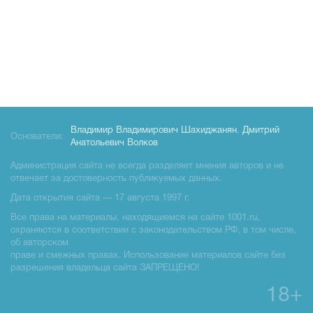
Владимир Владимирович Шахиджанян
,
Дмитрий
Основатели:
Анатольевич Волков
Администрация сайта не всегда разделяет мнения авторов и не
отвечает за достоверность публикуемых данных.
Дата открытия сайта — 17 августа 1997 г.
Все права на материалы, находящиемся на сайте 1001.ru,
охраняются в соответствии с законодательством РФ, в том числе,
об авторском
праве и смежных правах. Использование материалов сайте без
разрешения владельца сайта ЗАПРЕЩЕНО!
18+