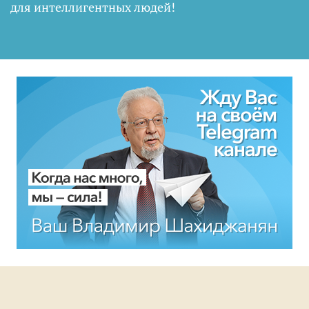
для интеллигентных людей
!