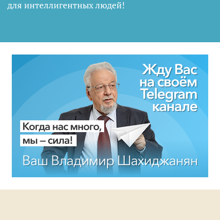
для интеллигентных людей
!