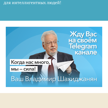
для интеллигентных людей
!