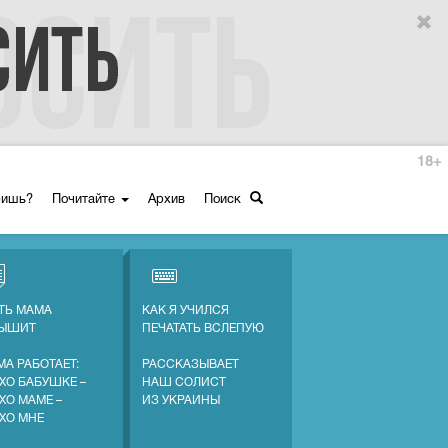
18+
ришь?
Почитайте
Архив
Поиск
ТЬ МАМА
КАК Я УЧИЛСЯ
ЛЫШИТ
ПЕЧАТАТЬ ВСЛЕПУЮ
МА РАБОТАЕТ:
РАССКАЗЫВАЕТ
ХО БАБУШКЕ –
НАШ СОЛИСТ
ХО МАМЕ –
ИЗ УКРАИНЫ
ХО МНЕ