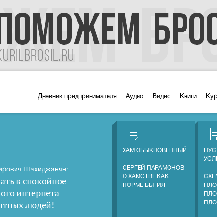
Дневник предпринимателя
Аудио
Видео
Книги
Ку
ХАМ ОБЫКНОВЕННЫЙ
ПУС
УС
СЕРГЕЙ ПАРАМОНОВ
ирович Шахиджанян:
О ХАМСТВЕ КАК
СХЕ
ать в спокойное
НОРМЕ БЫТИЯ
ПЛО
кого интернета
ПЛО
нтных людей
!
ПЛО