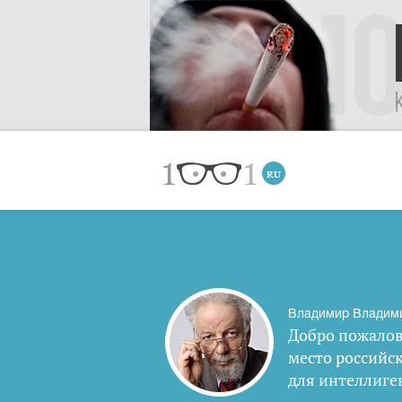
Владимир Владим
Добро пожалов
место российс
для интеллиге