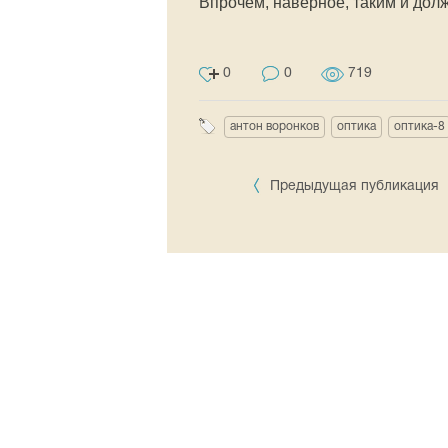
Впрочем, наверное, таким и долж
0
0
719
антон воронков
оптика
оптика-8
Предыдущая публикация