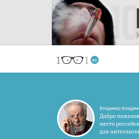
Владимир Владим
Добро пожалов
место российс
для интеллиге