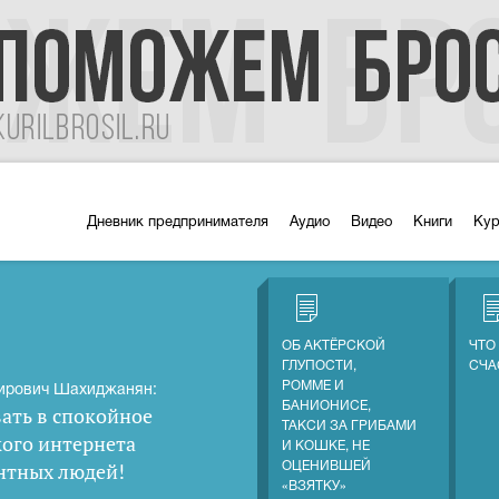
Дневник предпринимателя
Аудио
Видео
Книги
Ку
ОБ АКТЁРСКОЙ
ЧТО
ГЛУПОСТИ,
СЧА
РОММЕ И
ирович Шахиджанян:
БАНИОНИСЕ,
ать в спокойное
ТАКСИ ЗА ГРИБАМИ
кого интернета
И КОШКЕ, НЕ
нтных людей
!
ОЦЕНИВШЕЙ
«ВЗЯТКУ»