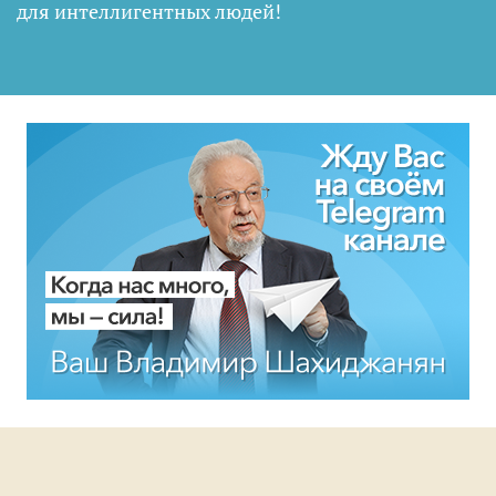
для интеллигентных людей
!