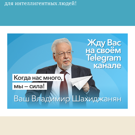
для интеллигентных людей
!