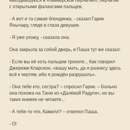
находившуюся в «байкерской перчатке», перчатке
с открытыми фалангами пальцев.
- А вот и та самая блондинка, - сказал Гарик
Янычару, глядя в глаза девушке.
- Я уже ухожу, - сказала она.
Она закрыла за собой дверь, и Паша тут же сказал:
- Если вы её хоть пальцем тронете... Как говорил
Джереми Кларскон, «вашу мать, да я разнесу здесь
всё к чертям, ибо я рождён разрушать».
- Она тебе кто, сестра? – спросил Гарик. – Больно
она похожа на Таню из «Далёкой Радуги», но вы
таких книжек не читаете...
- А тебе-то что, Камилл? – ответил Паша.
- О!