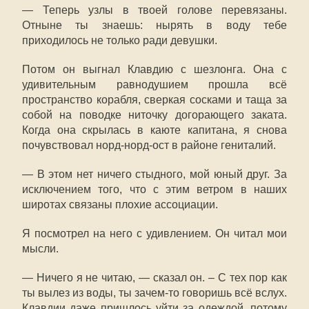
— Теперь узлы в твоей голове перевязаны.
Отныне ты знаешь: нырять в воду тебе
приходилось не только ради девушки.
Потом он выгнал Клавдию с шезлонга. Она с
удивительным равнодушием прошла всё
пространство корабля, сверкая сосками и таща за
собой на поводке ниточку догорающего заката.
Когда она скрылась в каюте капитана, я снова
почувствовал норд-норд-ост в районе гениталий.
— В этом нет ничего стыдного, мой юный друг. За
исключением того, что с этим ветром в наших
широтах связаны плохие ассоциации.
Я посмотрел на него с удивлением. Он читал мои
мысли.
— Ничего я не читаю, — сказал он. – С тех пор как
ты вылез из воды, ты зачем-то говоришь всё вслух.
Клавдии даже пришлось уйти за одеждой, потому