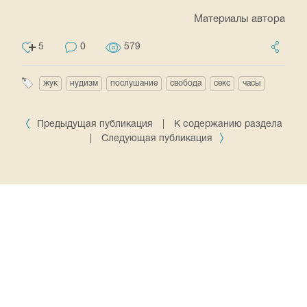
Материалы автора
5
0
579
жук
нудизм
послушание
свобода
секс
часы
Предыдущая публикация
|
К содержанию раздела
|
Следующая публикация