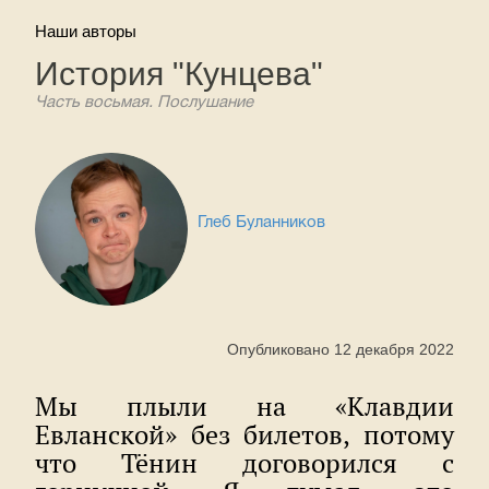
Наши авторы
История "Кунцева"
Часть восьмая. Послушание
Глеб Буланников
Опубликовано 12 декабря 2022
Мы плыли на «Клавдии
Евланской» без билетов, потому
что Тёнин договорился с