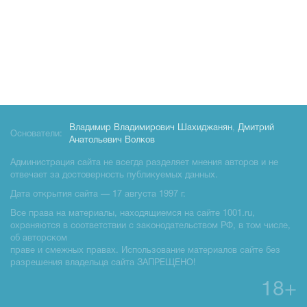
Владимир Владимирович Шахиджанян
,
Дмитрий
Основатели:
Анатольевич Волков
Администрация сайта не всегда разделяет мнения авторов и не
отвечает за достоверность публикуемых данных.
Дата открытия сайта — 17 августа 1997 г.
Все права на материалы, находящиемся на сайте 1001.ru,
охраняются в соответствии с законодательством РФ, в том числе,
об авторском
праве и смежных правах. Использование материалов сайте без
разрешения владельца сайта ЗАПРЕЩЕНО!
18+