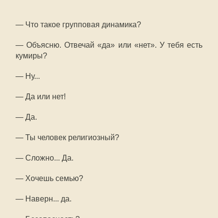
— Что такое групповая динамика?
— Объясню. Отвечай «да» или «нет». У тебя есть
кумиры?
— Ну...
— Да или нет!
— Да.
— Ты человек религиозный?
— Сложно... Да.
— Хочешь семью?
— Наверн... да.