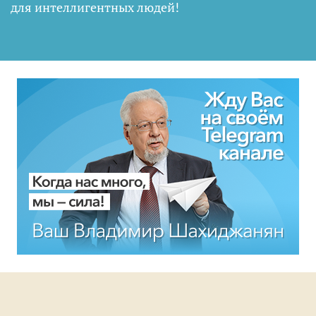
для интеллигентных людей
!