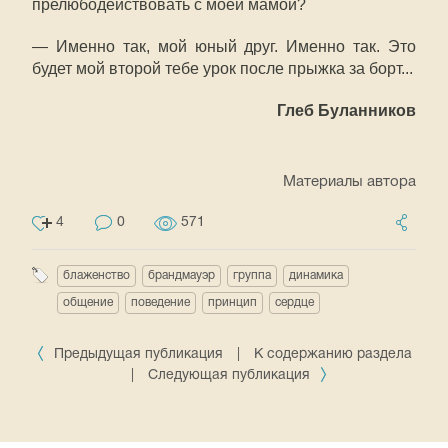
прелюбодействовать с моей мамой?
— Именно так, мой юный друг. Именно так. Это
будет мой второй тебе урок после прыжка за борт...
Глеб Буланников
Материалы автора
4
0
571
блаженство
брандмауэр
группа
динамика
общение
поведение
принцип
сердце
Предыдущая публикация
|
К содержанию раздела
|
Следующая публикация