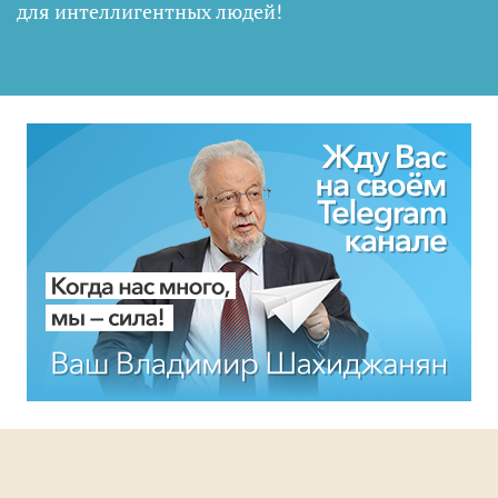
для интеллигентных людей
!