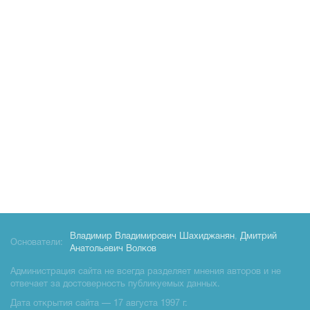
Владимир Владимирович Шахиджанян
,
Дмитрий
Основатели:
Анатольевич Волков
Администрация сайта не всегда разделяет мнения авторов и не
отвечает за достоверность публикуемых данных.
Дата открытия сайта — 17 августа 1997 г.