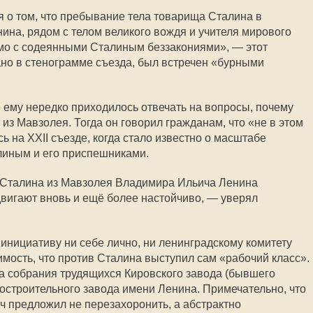
 о том, что пребывание тела товарища Сталина в
на, рядом с телом великого вождя и учителя мирового
имо с содеянными Сталиным беззакониями», — этот
ано в стенограмме съезда, был встречен «бурными
ему нередко приходилось отвечать на вопросы, почему
из Мавзолея. Тогда он говорил гражданам, что «не в этом
ь на XXII съезде, когда стало известно о масштабе
линым и его приспешниками.
а Сталина из Мавзолея Владимира Ильича Ленина
вигают вновь и ещё более настойчиво, — уверял
 инициативу ни себе лично, ни ленинградскому комитету
имость, что против Сталина выступил сам «рабочий класс».
а собрания трудящихся Кировского завода (бывшего
остроительного завода имени Ленина. Примечательно, что
 предложил не перезахоронить, а абстрактно