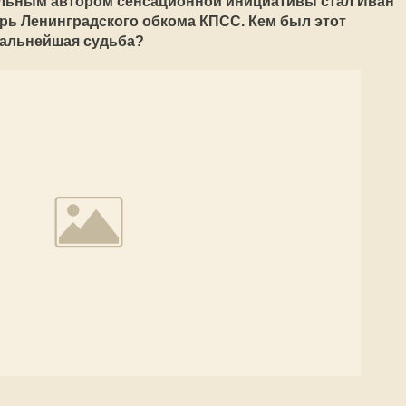
альным автором сенсационной инициативы стал Иван
рь Ленинградского обкома КПСС. Кем был этот
 дальнейшая судьба?