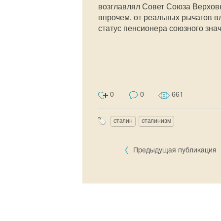
возглавлял Совет Союза Верховн
впрочем, от реальных рычагов вл
статус пенсионера союзного знач
0
0
661
сталин
сталинизм
Предыдущая публикация