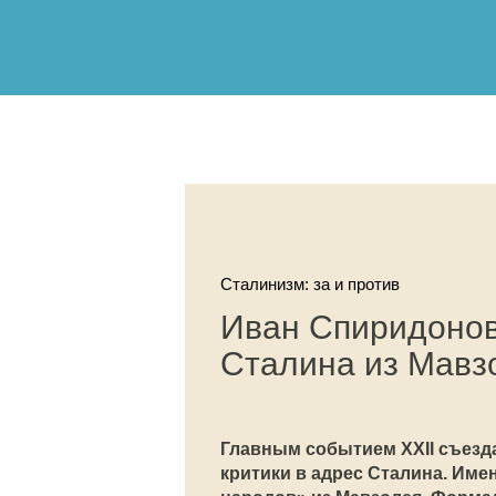
Сталинизм: за и против
Иван Спиридонов
Сталина из Мавз
Главным событием XXII съезда
критики в адрес Сталина. Име