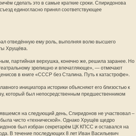
ричём сделать это в самые краткие сроки. Спиридонова
 съезд единогласно принял соответствующее
ал отведённую ему роль, выполняя волю высшего
ты Хрущёва.
ным, партийная верхушка, конечно же, решила заранее. Но
-театральному зрелищно и впечатляюще», — отмечают
енисов в книге «СССР без Сталина. Путь к катастрофе».
лавного инициатора историки объясняют его близостью к
ву, который был непосредственным предшественником
оявшемся на следующий день, Спиридонов не участвовал –
ча была чисто «технической». Однако Хрущёв щедро
ридонов был избран секретарём ЦК КПСС и оставался на
года. В течение последующих 8 лет Иван Васильевич