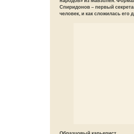
народов» из Мавзолея. Форм
Спиридонов – первый секрета
человек, и как сложилась его
Образцовый карьерист