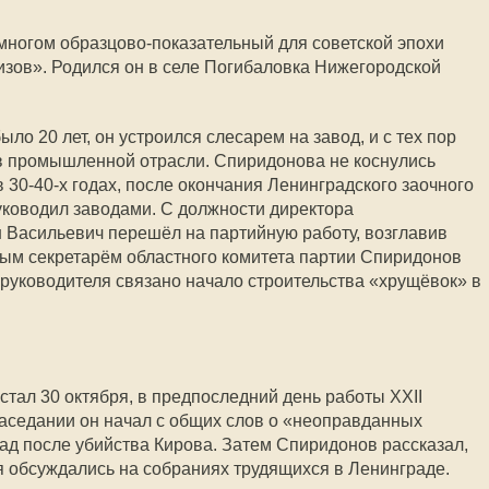
многом образцово-показательный для советской эпохи
зов». Родился он в селе Погибаловка Нижегородской
ыло 20 лет, он устроился слесарем на завод, и с тех пор
 в промышленной отрасли. Спиридонова не коснулись
в 30-40-х годах, после окончания Ленинградского заочного
руководил заводами. С должности директора
 Васильевич перешёл на партийную работу, возглавив
ым секретарём областного комитета партии Спиридонов
о руководителя связано начало строительства «хрущёвок» в
тал 30 октября, в предпоследний день работы XXII
заседании он начал с общих слов о «неоправданных
ад после убийства Кирова. Затем Спиридонов рассказал,
мя обсуждались на собраниях трудящихся в Ленинграде.