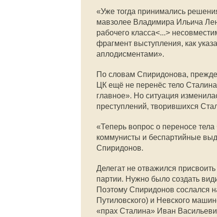
«Уже тогда принимались решения
мавзолее Владимира Ильича Лени
рабочего класса<...> несовмест
фрагмент выступления, как указ
аплодисментами».
По словам Спиридонова, прежде 
ЦК ещё не перенёс тело Сталина 
главное». Но ситуация изменилас
преступлений, творившихся Ста
«Теперь вопрос о переносе тел
коммунисты и беспартийные выд
Спиридонов.
Делегат не отважился присвоить
партии. Нужно было создать вид
Поэтому Спиридонов сослался н
Путиловского) и Невского машин
«прах Сталина» Иван Васильевич