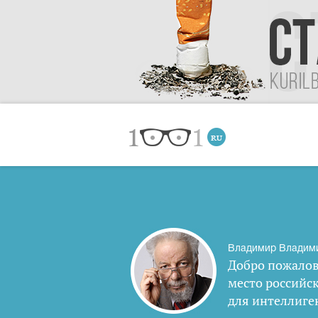
Владимир Владим
Добро пожалов
место российс
для интеллиге