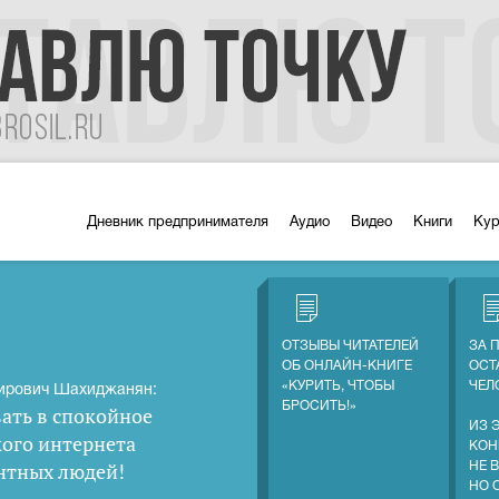
Дневник предпринимателя
Аудио
Видео
Книги
Ку
ОТЗЫВЫ ЧИТАТЕЛЕЙ
ЗА 
ОБ ОНЛАЙН-КНИГЕ
ОСТ
«КУРИТЬ, ЧТОБЫ
ЧЕЛ
ирович Шахиджанян:
БРОСИТЬ!»
ать в спокойное
ИЗ 
кого интернета
КОН
нтных людей
!
НЕ 
НО 