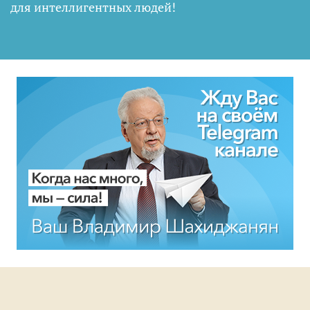
для интеллигентных людей
!