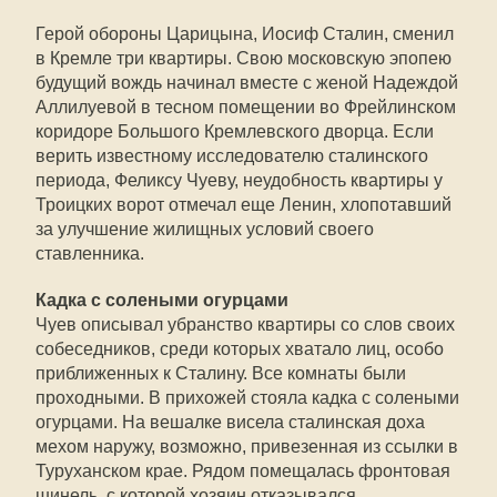
Герой обороны Царицына, Иосиф Сталин, сменил
в Кремле три квартиры. Свою московскую эпопею
будущий вождь начинал вместе с женой Надеждой
Аллилуевой в тесном помещении во Фрейлинском
коридоре Большого Кремлевского дворца. Если
верить известному исследователю сталинского
периода, Феликсу Чуеву, неудобность квартиры у
Троицких ворот отмечал еще Ленин, хлопотавший
за улучшение жилищных условий своего
ставленника.
Кадка с солеными огурцами
Чуев описывал убранство квартиры со слов своих
собеседников, среди которых хватало лиц, особо
приближенных к Сталину. Все комнаты были
проходными. В прихожей стояла кадка с солеными
огурцами. На вешалке висела сталинская доха
мехом наружу, возможно, привезенная из ссылки в
Туруханском крае. Рядом помещалась фронтовая
шинель, с которой хозяин отказывался