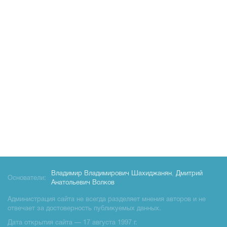
Владимир Владимирович Шахиджанян
,
Дмитрий
Основатели:
Анатольевич Волков
Администрация сайта не всегда разделяет мнения авторов и не
отвечает за достоверность публикуемых данных.
Дата открытия сайта — 17 августа 1997 г.