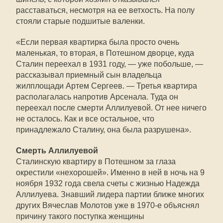
расставаться, несмотря на ее ветхость. На полу
стояли старые подшитые валенки.
«Если первая квартирка была просто очень
маленькая, то вторая, в Потешном дворце, куда
Сталин переехал в 1931 году, — уже побольше, —
рассказывал приемный сын владельца
жилплощади Артем Сергеев. — Третья квартира
располагалась напротив Арсенала. Туда он
переехал после смерти Аллилуевой. От нее ничего
не осталось. Как и все остальное, что
принадлежало Сталину, она была разрушена».
Смерть Аллилуевой
Сталинскую квартиру в Потешном за глаза
окрестили «нехорошей». Именно в ней в ночь на 9
ноября 1932 года свела счеты с жизнью Надежда
Аллилуева. Знавший лидера партии ближе многих
других Вячеслав Молотов уже в 1970-е объяснял
причину такого поступка женщины