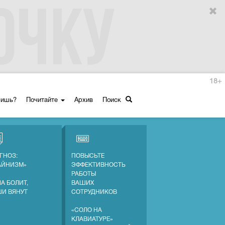
18+
ришь?
Почитайте
Архив
Поиск
ГНОЗ:
ПОВЫСЬТЕ
АЙНИЗМ»
ЭФФЕКТИВНОСТЬ
РАБОТЫ
А БОЛИТ,
ВАШИХ
ШИ ВЯНУТ
СОТРУДНИКОВ
«СОЛО НА
КЛАВИАТУРЕ»