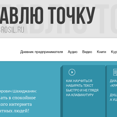
Дневник предпринимателя
Аудио
Видео
Книги
Ку
КАК НАУЧИТЬСЯ
ДИА
НАБИРАТЬ ТЕКСТ
«КР
БЫСТРО И НЕ ГЛЯДЯ
ирович Шахиджанян:
НА КЛАВИАУТУРУ
ДУШ
ать в спокойное
А У
кого интернета
нтных людей
!