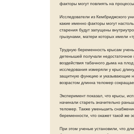
факторы могут повлиять на процессы
Исследователи из Кембриджского ун
какие именно факторы могут настоль
старения будут запущены внутриутр
грызунами, матери которых имели «
Трудную беременность крысам учены
детенышей получали недостаточное 
воздействия табачного дыма на плод
исследования измеряли у крыс длин
защитную функцию и указывающие на
возрастом длинна теломер сокращае
Эксперимент показал, что крысы, ис
начинали стареть значительно раньш
теломер. Также уменьшить снабжени
беременности, что окажет такой же э
При этом ученые установили, что дл