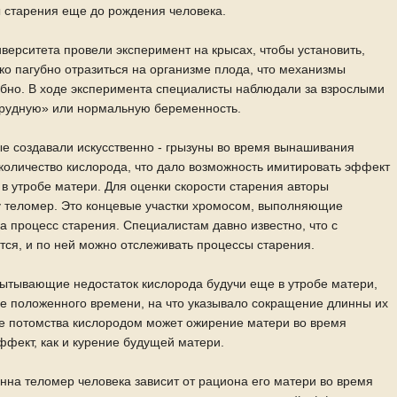
 старения еще до рождения человека.
иверситета провели эксперимент на крысах, чтобы установить,
ко пагубно отразиться на организме плода, что механизмы
обно. В ходе эксперимента специалисты наблюдали за взрослыми
трудную» или нормальную беременность.
е создавали искусственно - грызуны во время вынашивания
количество кислорода, что дало возможность имитировать эффект
 в утробе матери. Для оценки скорости старения авторы
у теломер. Это концевые участки хромосом, выполняющие
 процесс старения. Специалистам давно известно, что с
тся, и по ней можно отслеживать процессы старения.
пытывающие недостаток кислорода будучи еще в утробе матери,
е положенного времени, на что указывало сокращение длинны их
е потомства кислородом может ожирение матери во время
ффект, как и курение будущей матери.
инна теломер человека зависит от рациона его матери во время