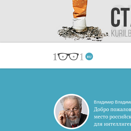
Владимир Владим
Добро пожалов
место российс
для интеллиге