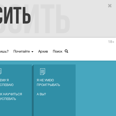
18+
ришь?
Почитайте
Архив
Поиск
ЕМУ Я
Я НЕ УМЕЮ
УСПЕВАЮ
ПРОИГРЫВАТЬ
АК НАУЧИТЬСЯ
А ВЫ?
 УСПЕВАТЬ