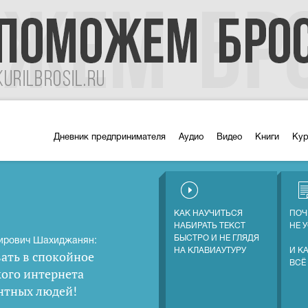
Дневник предпринимателя
Аудио
Видео
Книги
Ку
КАК НАУЧИТЬСЯ
ПОЧ
НАБИРАТЬ ТЕКСТ
НЕ 
БЫСТРО И НЕ ГЛЯДЯ
ирович Шахиджанян:
НА КЛАВИАУТУРУ
И К
ать в спокойное
ВСЁ
кого интернета
нтных людей
!