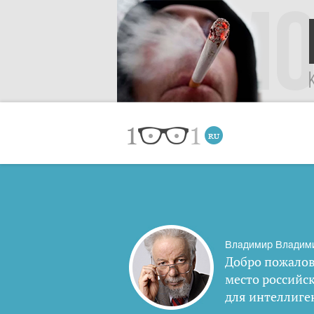
Владимир Владим
Добро пожалов
место российс
для интеллиге