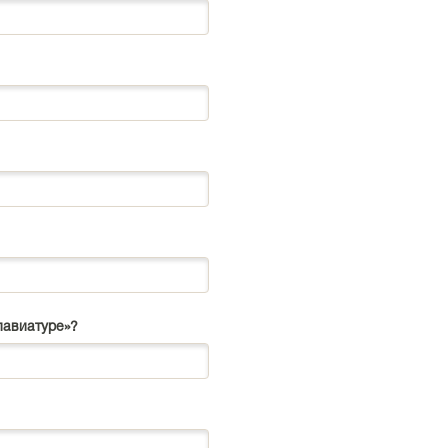
лавиатуре»?