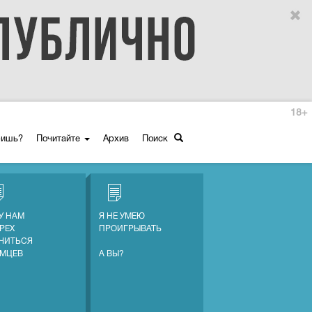
18+
ришь?
Почитайте
Архив
Поиск
У НАМ
Я НЕ УМЕЮ
ГРЕХ
ПРОИГРЫВАТЬ
ЧИТЬСЯ
ЕМЦЕВ
А ВЫ?