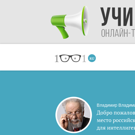
Владимир Владим
Добро пожалов
место российс
для интеллиге