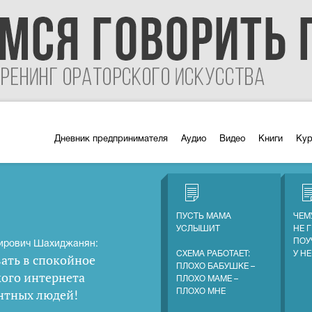
Дневник предпринимателя
Аудио
Видео
Книги
Ку
ПУСТЬ МАМА
ЧЕМ
УСЛЫШИТ
НЕ 
ПОУ
ирович Шахиджанян:
СХЕМА РАБОТАЕТ:
У Н
ать в спокойное
ПЛОХО БАБУШКЕ –
кого интернета
ПЛОХО МАМЕ –
нтных людей
!
ПЛОХО МНЕ