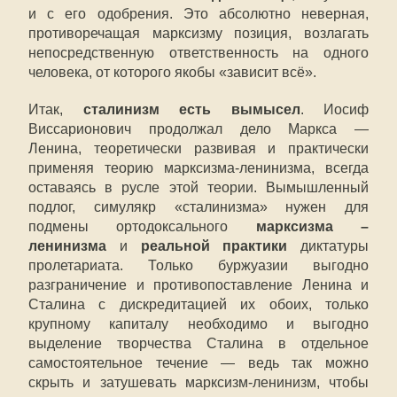
и с его одобрения. Это абсолютно неверная,
противоречащая марксизму позиция, возлагать
непосредственную ответственность на одного
человека, от которого якобы «зависит всё».
Итак,
сталинизм есть вымысел
. Иосиф
Виссарионович продолжал дело Маркса —
Ленина, теоретически развивая и практически
применяя теорию марксизма-ленинизма, всегда
оставаясь в русле этой теории. Вымышленный
подлог, симулякр «сталинизма» нужен для
подмены ортодоксального
марксизма –
ленинизма
и
реальной практики
диктатуры
пролетариата. Только буржуазии выгодно
разграничение и противопоставление Ленина и
Сталина с дискредитацией их обоих, только
крупному капиталу необходимо и выгодно
выделение творчества Сталина в отдельное
самостоятельное течение — ведь так можно
скрыть и затушевать марксизм-ленинизм, чтобы