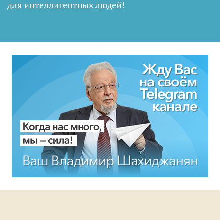
для интеллигентных людей
!