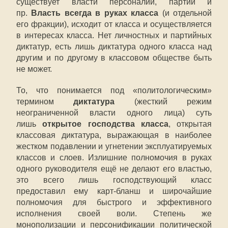
существует власти персоналий, партий и
пр.
Власть всегда в руках класса
(и отдельной
его фракции), исходит от класса и осуществляется
в интересах класса. Нет личностных и партийных
диктатур, есть лишь диктатура одного класса над
другим и по другому в классовом обществе быть
не может.
То, что понимается под «политологическим»
термином
диктатура
(жесткий режим
неограниченной власти одного лица) суть
лишь
открытое господства класса
, открытая
классовая диктатура, выражающая в наиболее
жестком подавлении и угнетении эксплуатируемых
классов и слоев. Излишние полномочия в руках
одного руководителя ещё не делают его властью,
это всего лишь господствующий класс
предоставил ему карт-бланш и широчайшие
полномочия для быстрого и эффективного
исполнения своей воли. Степень же
монополизации и персонификации политической