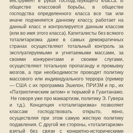
инструмент в руках господствующего класса. В
обществе классовой борьбы, в обществе
господства определенного класса все так или
иначе подчиняется данному классу, работает на
данный класс и контролируется данным классом
(или во имя этого класса). Капиталисты без всякого
тоталитаризма даже в самых демократичных
странах осуществляют тотальный контроль за
эксплуатируемыми и угнетаемыми массами, за
своими конкурентами и своими слугами,
осуществляют тотальную пропаганду и промывку
мозгов, а при необходимости проводят политику
массового или индивидуального террора (пример
— США с их программа Эшелон, ПРИЗМ и пр., их
«Патриотическим актом» и тюрьмой в Гуантанамо.
Не говоря уже про маккартизм, политику Э. Гувера
и т.д.). Концепция «тоталитаризма» позволяет
классам господствовать открыто, явно,
осуществляя при этом самую жесткую политику
подавления. С другой же стороны, «тоталитаризм»
взятый без связи с конкретно-историческими