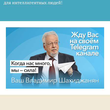
для интеллигентных людей
!