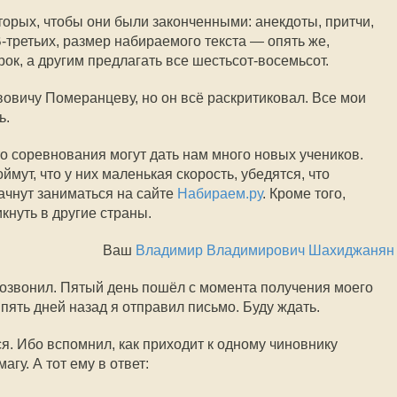
торых, чтобы они были законченными: анекдоты, притчи,
-третьих, размер набираемого текста — опять же,
трок, а другим предлагать все шестьсот-восемьсот.
вовичу Померанцеву, но он всё раскритиковал. Все мои
ь.
то соревнования могут дать нам много новых учеников.
мут, что у них маленькая скорость, убедятся, что
ачнут заниматься на сайте
Набираем.ру
. Кроме того,
кнуть в другие страны.
Ваш
Владимир Владимирович Шахиджанян
 позвонил. Пятый день пошёл с момента получения моего
 пять дней назад я отправил письмо. Буду ждать.
я. Ибо вспомнил, как приходит к одному чиновнику
агу. А тот ему в ответ: