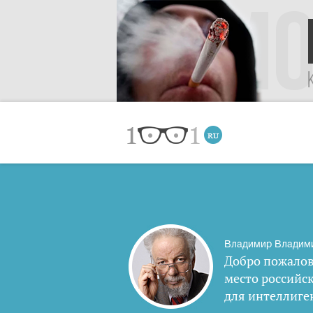
Владимир Владим
Добро пожалов
место российс
для интеллиге