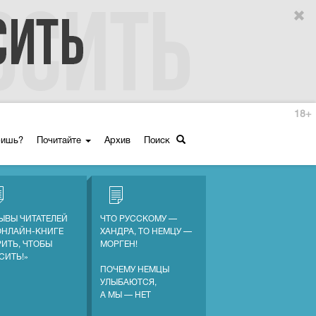
18+
ришь?
Почитайте
Архив
Поиск
ЫВЫ ЧИТАТЕЛЕЙ
ЧТО РУССКОМУ —
ОНЛАЙН-КНИГЕ
ХАНДРА, ТО НЕМЦУ —
РИТЬ, ЧТОБЫ
МОРГЕН!
СИТЬ!»
ПОЧЕМУ НЕМЦЫ
УЛЫБАЮТСЯ,
А МЫ — НЕТ