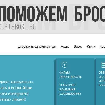
Дневник предпринимателя
Аудио
Видео
Книги
Ку
ФИЛЬМ
ОТЗ
«КЛОУН МУСЛЯ»
ОБ 
«КУ
ирович Шахиджанян:
РЕЖИССЁР:
БРО
ать в спокойное
ВЛАДИМИР
кого интернета
ШАХИДЖАНЯН
нтных людей
!