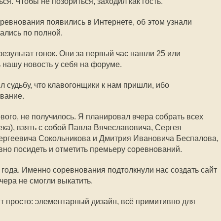
ся. Чтобы не позориться, заходил как гость.
соревнования появились в Интернете, об этом узнали
вались по полной.
езультат гонок. Они за первый час нашли 25 или
 нашу новость у себя на форуме.
л судьбу, что клавогонщики к нам пришли, ибо
ование.
ового, не получилось. Я планировал вчера собрать всех
ка), взять с собой Павла Вячеславовича, Сергея
ергеевича Сокольникова и Дмитрия Ивановича Беспалова,
вно посидеть и отметить премьеру соревнований.
 года. Именно соревнования подтолкнули нас создать сайт
чера не смогли выкатить.
ит просто: элементарный дизайн, всё примитивно для