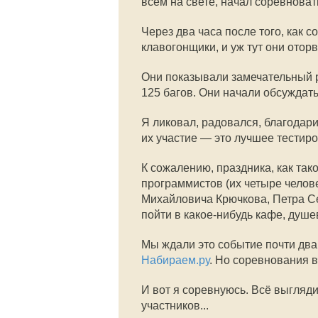
всём на свете, начал соревновать
Через два часа после того, как 
клавогонщики, и уж тут они отор
Они показывали замечательный р
125 багов. Они начали обсуждать
Я ликовал, радовался, благодари
их участие — это лучшее тестир
К сожалению, праздника, как так
программистов (их четыре челове
Михайловича Крючкова, Петра С
пойти в какое-нибудь кафе, душе
Мы ждали это событие почти два
Набираем.ру
. Но соревнования в
И вот я соревнуюсь. Всё выгляд
участников...