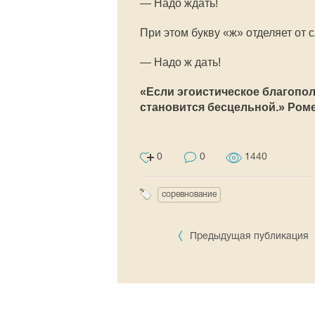
— Надо ждать!
При этом букву «ж» отделяет от 
— Надо ж дать!
«Если эгоистическое благопо
становится бесцельной.» Ром
0
0
1440
соревнование
Предыдущая публикация