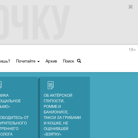
18+
ришь?
Почитайте
Архив
Поиск
НИКА
ОБ АКТЁРСКОЙ
ОЩАЛЬНОЕ
ГЛУПОСТИ,
ЬМО»
РОММЕ И
БАНИОНИСЕ,
ОБОДИТЕСЬ ОТ
ТАКСИ ЗА ГРИБАМИ
УРИТЕЛЬНОГО
И КОШКЕ, НЕ
ТРЕННЕГО
ОЦЕНИВШЕЙ
ОЛОГА
«ВЗЯТКУ»