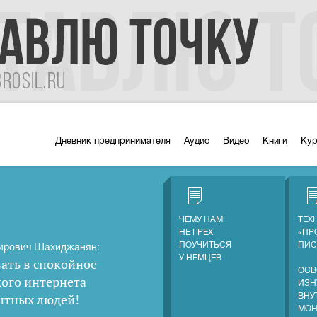
Дневник предпринимателя
Аудио
Видео
Книги
Ку
ЧЕМУ НАМ
ТЕХ
НЕ ГРЕХ
«ПР
ПОУЧИТЬСЯ
ПИС
ирович Шахиджанян:
У НЕМЦЕВ
ать в спокойное
ОСВ
кого интернета
ИЗН
нтных людей
!
ВНУ
МОН