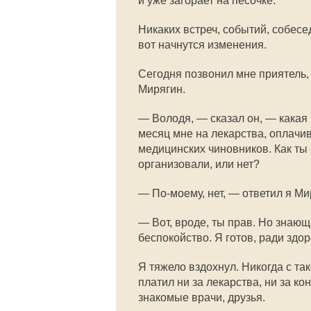
и уже загорает на песочке.
Никаких встреч, событий, собесед
вот начнутся изменения.
Сегодня позвонил мне приятель,
Мирягин.
— Володя, — сказал он, — какая 
месяц мне на лекарства, оплачив
медицинских чиновников. Как ты 
организовали, или нет?
— По-моему, нет, — ответил я Ми
— Вот, вроде, ты прав. Но знающ
беспокойство. Я готов, ради здо
Я тяжело вздохнул. Никогда с та
платил ни за лекарства, ни за ко
знакомые врачи, друзья.