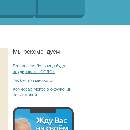
Мы рекомендуем
Боткинская больница будет
штудировать «СОЛО»!
Так быстро множится
Комиссар Мегре в окружении
почитателей