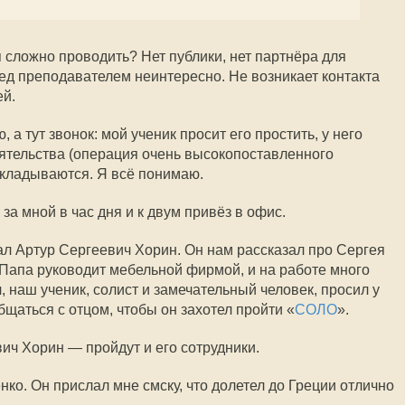
сложно проводить? Нет публики, нет партнёра для
ред преподавателем неинтересно. Не возникает контакта
й.
 а тут звонок: мой ученик просит его простить, у него
ятельства (операция очень высокопоставленного
откладываются. Я всё понимаю.
а мной в час дня и к двум привёз в офис.
л Артур Сергеевич Хорин. Он нам рассказал про Сергея
 Папа руководит мебельной фирмой, и на работе много
 наш ученик, солист и замечательный человек, просил у
бщаться с отцом, чтобы он захотел пройти «
СОЛО
».
ич Хорин — пройдут и его сотрудники.
ко. Он прислал мне смску, что долетел до Греции отлично