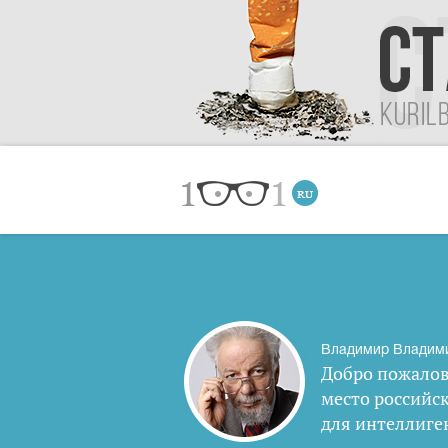
Владимир Владим
Добро пожалов
место российс
для интеллиге