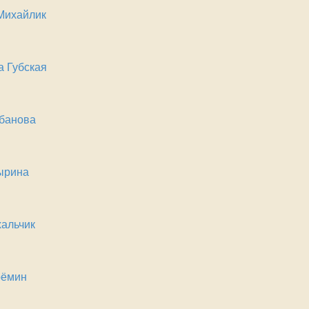
Михайлик
а Губская
убанова
ырина
альчик
рёмин