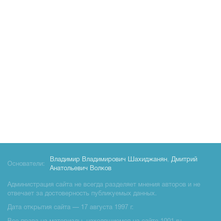
Владимир Владимирович Шахиджанян
,
Дмитрий
Основатели:
Анатольевич Волков
Администрация сайта не всегда разделяет мнения авторов и не
отвечает за достоверность публикуемых данных.
Дата открытия сайта — 17 августа 1997 г.