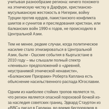
учитывая разнообразие региона: ничего похожего
на этническую чистку в Дарфуре, христианско-
мусульманскую жестокость в Нигерии, войну
Турции против курдов, пакистанского конфликта
шиитов и суннитов и преследования христиан, или
балканских войн 1990-х годов, не происходило в
Центральной Азии.
Тем не менее, редкие случаи, когда политическое
насилие стало этнизироваться в Центральной
Азии, были - Ошские события в Кыргызстане в
2010 году – мы слышали полный спектр
«ленивых» предположений о «древней,
неустранимой этнической ненависти»,
«Балканские Призраки» Роберта Каплана есть
объяснение насильственного распада Югославии.
Одним из наиболее стойких тропов является то,
что регион является опасной пороховой бочкой из-
за наследия советских границ. Эдвард Стауртон из
«ВВС» писал в Гардиан, во время беспорядков в