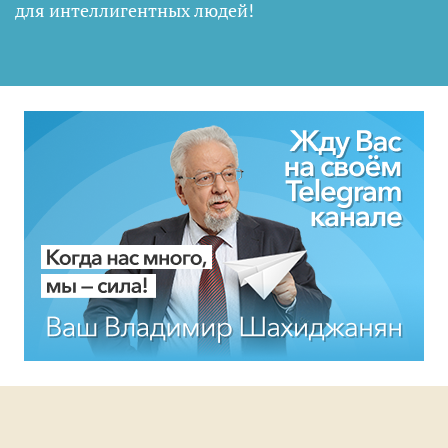
для интеллигентных людей
!