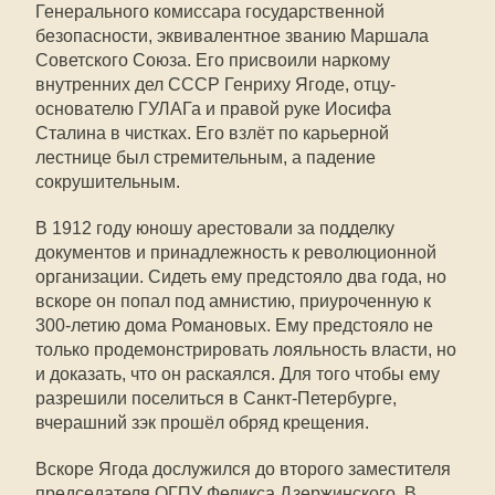
Генерального комиссара государственной
безопасности, эквивалентное званию Маршала
Советского Союза. Его присвоили наркому
внутренних дел СССР Генриху Ягоде, отцу-
основателю ГУЛАГа и правой руке Иосифа
Сталина в чистках. Его взлёт по карьерной
лестнице был стремительным, а падение
сокрушительным.
В 1912 году юношу арестовали за подделку
документов и принадлежность к революционной
организации. Сидеть ему предстояло два года, но
вскоре он попал под амнистию, приуроченную к
300-летию дома Романовых. Ему предстояло не
только продемонстрировать лояльность власти, но
и доказать, что он раскаялся. Для того чтобы ему
разрешили поселиться в Санкт-Петербурге,
вчерашний зэк прошёл обряд крещения.
Вскоре Ягода дослужился до второго заместителя
председателя ОГПУ Феликса Дзержинского. В