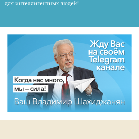
для интеллигентных людей
!