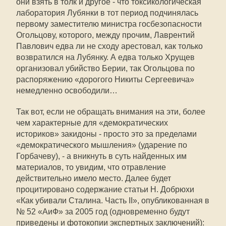
они взять в толк и другое - что токсикологическая
лаборатория Лубянки в тот период подчинялась
первому заместителю министра госбезопасности
Огольцову, которого, между прочим, Лаврентий
Павлович едва ли не сходу арестовал, как только
возвратился на Лубянку. А едва только Хрущев
организовал убийство Берии, так Огольцова по
распоряжению «дорогого Никиты Сергеевича»
немедленно освободили…
Так вот, если не обращать внимания на эти, более
чем характерные для «демократических
историков» закидоны - просто это за пределами
«демократического мышления» (ударение по
Горбачеву), - а вникнуть в суть найденных им
материалов, то увидим, что отравление
действительно имело место. Далее будет
процитировано содержание статьи Н. Добрюхи
«Как убивали Сталина. Часть II», опубликованная в
№ 52 «АиФ» за 2005 год (одновременно будут
приведены и фотокопии экспертных заключений):