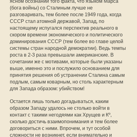
ясном осознании того факта, что языком Марса
(бога войны) со Сталиным лучше не
разговаривать, тем более после 1949 года, когда
СССР стал атомной державой, Запад, по
настоящему испугался перспектив реального в
скором времени экономического и политического
доминирования СССР (тем более во главе целой
системы стран народной демократии). Ведь темпы
роста в 2-3 раза превышали американские. В
сочетании же с мотивами, которые были указаны
выше, именно это и послужило основанием для
принятия решения об устранении Сталина самым
подлым, самым коварным, но столь характерным
для Запада образом: убийством!
Остается лишь только догадываться, каким
образом Западу удалось не столько войти в
контакт с такими негодяями как Хрущев и Кº,
сколько достичь взаимопонимания и тем более
договориться с ними. Впрочем, и тут особой
сложности не возникнет, если внимательно и