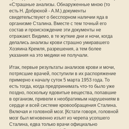
«Страшные анализы. Обнаруженные мною (то
есть Н. Добрюхой - А.М.) документы
свидетельствуют о бесспорном наличии яда в
организме Сталина. Вместе с тем точный его
состав и происхождение эти документы не
отражают. Видимо, в те жуткие дни и ночи, когда
делались анализы крови страшно умиравшего
Хозяина Кремля, разрешения, а тем более
указания на это медики не получали.
Итак, первые результаты анализов крови и мочи,
потрясшие врачей, поступили в их распоряжение
примерно к началу суток 5 марта 1953 года. То
есть тогда, когда предпринимать что-то было уже
поздно, поскольку ядовитые вещества, попавшие
в организм, привели к необратимым нарушениям в
сердце и всей системе кровообращения Сталина.
Включая и головной мозг. [Кстати говоря, головной
мозг был мгновенно изъят из черепа усопшего
Сталина, едва только врачи официально