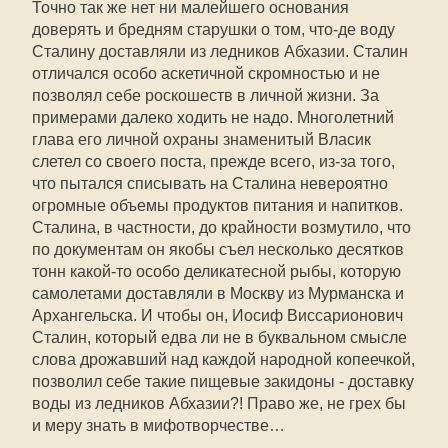
Точно так же нет ни малейшего основания
доверять и бредням старушки о том, что-де воду
Сталину доставляли из ледников Абхазии. Сталин
отличался особо аскетичной скромностью и не
позволял себе роскошеств в личной жизни. За
примерами далеко ходить не надо. Многолетний
глава его личной охраны знаменитый Власик
слетел со своего поста, прежде всего, из-за того,
что пытался списывать на Сталина невероятно
огромные объемы продуктов питания и напитков.
Сталина, в частности, до крайности возмутило, что
по документам он якобы съел несколько десятков
тонн какой-то особо деликатесной рыбы, которую
самолетами доставляли в Москву из Мурманска и
Архангельска. И чтобы он, Иосиф Виссарионович
Сталин, который едва ли не в буквальном смысле
слова дрожавший над каждой народной копеечкой,
позволил себе такие пищевые закидоны - доставку
воды из ледников Абхазии?! Право же, не грех бы
и меру знать в мифотворчестве…