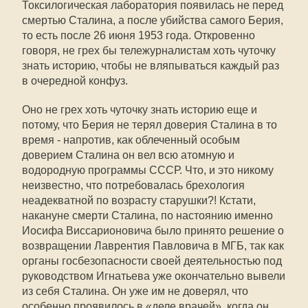
Токсилогическая лаборатория появилась не перед
смертью Сталина, а после убийства самого Берия,
то есть после 26 июня 1953 года. Откровенно
говоря, не грех бы тележурналистам хоть чуточку
знать историю, чтобы не вляпываться каждый раз
в очередной конфуз.
Оно не грех хоть чуточку знать историю еще и
потому, что Берия не терял доверия Сталина в то
время - напротив, как облеченный особым
доверием Сталина он вел всю атомную и
водородную программы СССР. Что, и это никому
неизвестно, что потребовалась брехология
неадекватной по возрасту старушки?! Кстати,
накануне смерти Сталина, по настоянию именно
Иосифа Виссарионовича было принято решение о
возвращении Лаврентия Павловича в МГБ, так как
органы госбезопасности своей деятельностью под
руководством Игнатьева уже окончательно вывели
из себя Сталина. Он уже им не доверял, что
особенно проявилось в «деле врачей», когда он