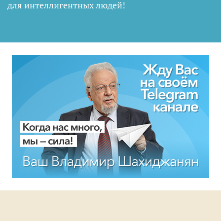
для интеллигентных людей
!