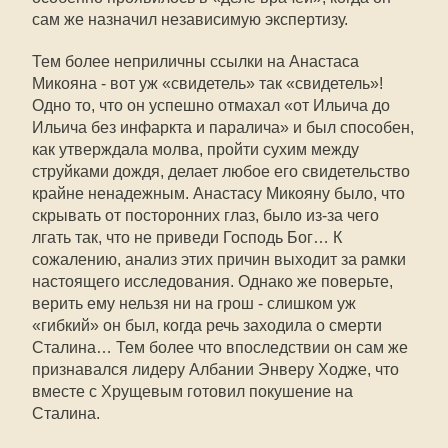
сам же назначил независимую экспертизу.
Тем более неприличны ссылки на Анастаса
Микояна - вот уж «свидетель» так «свидетель»!
Одно то, что он успешно отмахал «от Ильича до
Ильича без инфаркта и паралича» и был способен,
как утверждала молва, пройти сухим между
струйками дождя, делает любое его свидетельство
крайне ненадежным. Анастасу Микояну было, что
скрывать от посторонних глаз, было из-за чего
лгать так, что не приведи Господь Бог… К
сожалению, анализ этих причин выходит за рамки
настоящего исследования. Однако же поверьте,
верить ему нельзя ни на грош - слишком уж
«гибкий» он был, когда речь заходила о смерти
Сталина… Тем более что впоследствии он сам же
признавался лидеру Албании Энверу Ходже, что
вместе с Хрущевым готовил покушение на
Сталина.