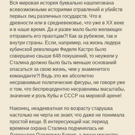
Вся мировая история буквально нашпигована
всевозможными историями отравлений и убийств
первых лиц различных государств. Что в
древности или в средневековье, что уже в ХХ веке
и в наше время. Да и разве мало было желающих
отправить его праотцам?! Как за рубежом, так и
внутри страны. Если, например, на жизнь лидера
кубинской революции Фиделя Кастро было
совершено свыше 648 покушений, то неужели у
Сталина должно было быть меньше оснований
опасаться за свою жизнь, чем у знаменитого
команданте?! Ведь это же абсолютно
несравнимые политические фигуры, не говоря уже
о том, что беспрецедентно несравнимы масштабы,
значение и роль Кубы и СССР на мировой арене!
Наконец, неадекватная по возрасту старушка
настолько ни черта не знает, что даже не понимала
простой вещи. В интересующий нас период
времени охрана Сталина подчинялась не
Лаврентию Павловичу Берия, а лично министру