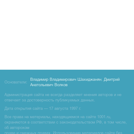
Владимир Владимирович Шахиджанян
,
Дмитрий
Основатели:
Анатольевич Волков
Администрация сайта не всегда разделяет мнения авторов и не
отвечает за достоверность публикуемых данных.
Дата открытия сайта — 17 августа 1997 г.
Все права на материалы, находящиемся на сайте 1001.ru,
охраняются в соответствии с законодательством РФ, в том числе,
об авторском
праве и смежных правах. Использование материалов сайте без