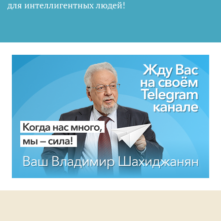
для интеллигентных людей
!