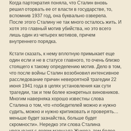
Когда партократия поняла, что Сталин вновь
решил оторвать ее от власти в государстве, то,
вспомнив 1937 год, она буквально озверела.
После этого Сталину не так много осталось жить. И
хотя это главный мотив убийства, но это всего
лишь один из четырех мотивов, причем
внутреннего порядка.
Кстати сказать, к нему вплотную примыкает еще
один если и не в статусе главного, то очень близко
стоящего к такому определению мотив. Дело в том,
что после войны Сталин возобновил интенсивное
расследование причин невероятной трагедии 22
июня 1941 года в целях установления как сути
трагедии, так и тем более конкретных виновников.
Многим наверняка хорошо известны слова
Сталина о том, что «победителей можно и нужно
судить, можно и нужно критиковать и проверять…
меньше будет зазнайства, больше будет
скромности». Нередко эти слова Сталина
увязывают с делом маршала Жукова, тем более