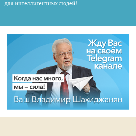
для интеллигентных людей
!