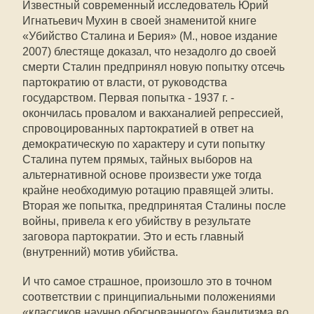
Известный современный исследователь Юрий
Игнатьевич Мухин в своей знаменитой книге
«Убийство Сталина и Берия» (М., новое издание
2007) блестяще доказал, что незадолго до своей
смерти Сталин предпринял новую попытку отсечь
партократию от власти, от руководства
государством. Первая попытка - 1937 г. -
окончилась провалом и вакханалией репрессией,
спровоцированных партократией в ответ на
демократическую по характеру и сути попытку
Сталина путем прямых, тайных выборов на
альтернативной основе произвести уже тогда
крайне необходимую ротацию правящей элиты.
Вторая же попытка, предпринятая Сталины после
войны, привела к его убийству в результате
заговора партократии. Это и есть главный
(внутренний) мотив убийства.
И что самое страшное, произошло это в точном
соответствии с принципиальными положениями
«классиков научно обоснованного» бандитизма во