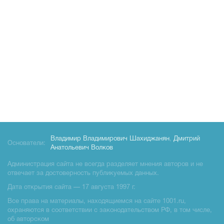
Владимир Владимирович Шахиджанян
,
Дмитрий
Основатели:
Анатольевич Волков
Администрация сайта не всегда разделяет мнения авторов и не
отвечает за достоверность публикуемых данных.
Дата открытия сайта — 17 августа 1997 г.
Все права на материалы, находящиемся на сайте 1001.ru,
охраняются в соответствии с законодательством РФ, в том числе,
об авторском