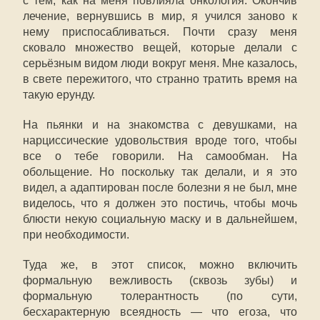
с тем, как на меня повлияла онкология. Окончив
лечение, вернувшись в мир, я учился заново к
нему приспосабливаться. Почти сразу меня
сковало множество вещей, которые делали с
серьёзным видом люди вокруг меня. Мне казалось,
в свете пережитого, что странно тратить время на
такую ерунду.
На пьянки и на знакомства с девушками, на
нарциссические удовольствия вроде того, чтобы
все о тебе говорили. На самообман. На
обольщение. Но поскольку так делали, и я это
видел, а адаптирован после болезни я не был, мне
виделось, что я должен это постичь, чтобы мочь
блюсти некую социальную маску и в дальнейшем,
при необходимости.
Туда же, в этот список, можно включить
формальную вежливость (сквозь зубы) и
формальную толерантность (по сути,
бесхарактерную всеядность — что егоза, что