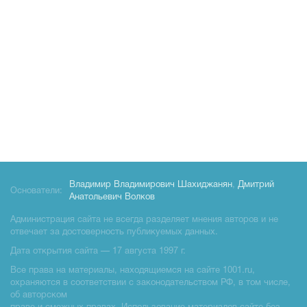
Владимир Владимирович Шахиджанян
,
Дмитрий
Основатели:
Анатольевич Волков
Администрация сайта не всегда разделяет мнения авторов и не
отвечает за достоверность публикуемых данных.
Дата открытия сайта — 17 августа 1997 г.
Все права на материалы, находящиемся на сайте 1001.ru,
охраняются в соответствии с законодательством РФ, в том числе,
об авторском