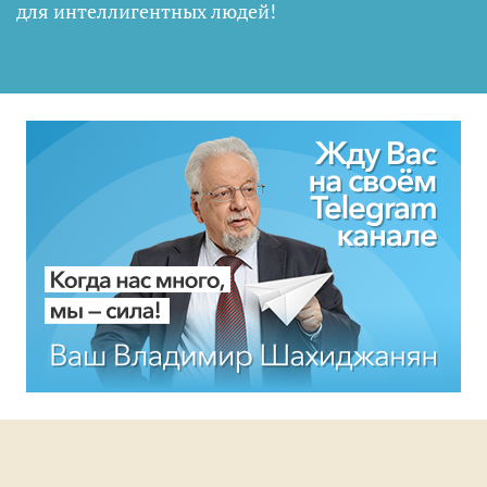
для интеллигентных людей
!