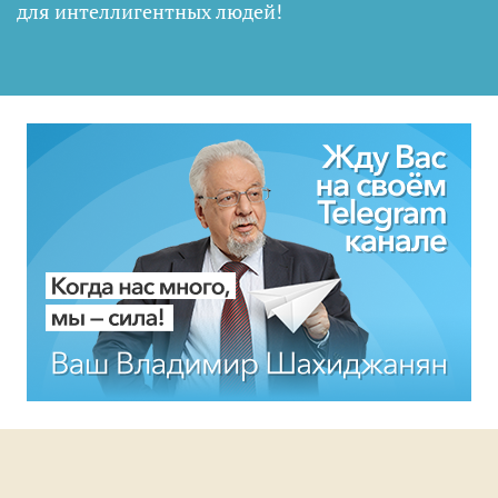
для интеллигентных людей
!