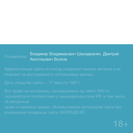
Владимир Владимирович Шахиджанян
,
Дмитрий
Основатели:
Анатольевич Волков
Администрация сайта не всегда разделяет мнения авторов и не
отвечает за достоверность публикуемых данных.
Дата открытия сайта — 17 августа 1997 г.
Все права на материалы, находящиемся на сайте 1001.ru,
охраняются в соответствии с законодательством РФ, в том числе,
об авторском
праве и смежных правах. Использование материалов сайте без
разрешения владельца сайта ЗАПРЕЩЕНО!
18+