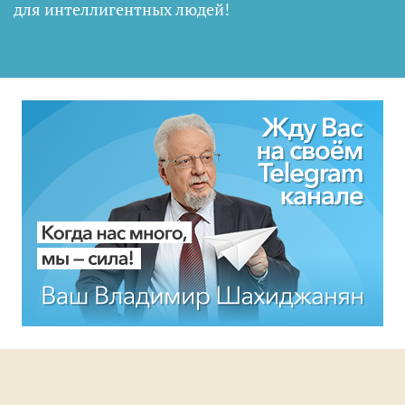
для интеллигентных людей
!