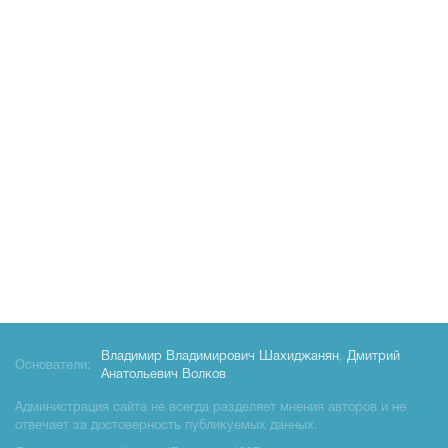
Владимир Владимирович Шахиджанян
,
Дмитрий
Основатели:
Анатольевич Волков
Администрация сайта не всегда разделяет мнения авторов и не
отвечает за достоверность публикуемых данных.